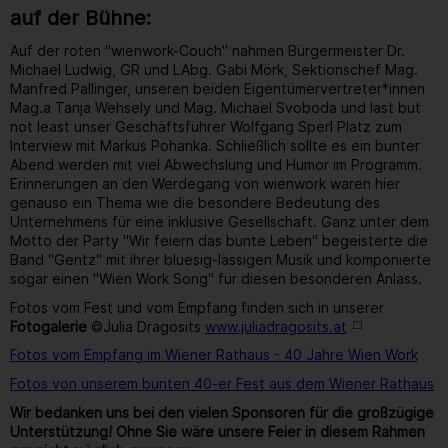
auf der Bühne:
Auf der roten "wienwork-Couch" nahmen Bürgermeister Dr.
Michael Ludwig, GR und LAbg. Gabi Mörk, Sektionschef Mag.
Manfred Pallinger, unseren beiden Eigentümervertreter*innen
Mag.a Tanja Wehsely und Mag. Michael Svoboda und last but
not least unser Geschäftsführer Wolfgang Sperl Platz zum
Interview mit Markus Pohanka. Schließlich sollte es ein bunter
Abend werden mit viel Abwechslung und Humor im Programm.
Erinnerungen an den Werdegang von wienwork waren hier
genauso ein Thema wie die besondere Bedeutung des
Unternehmens für eine inklusive Gesellschaft. Ganz unter dem
Motto der Party "Wir feiern das bunte Leben" begeisterte die
Band "Gentz" mit ihrer bluesig-lässigen Musik und komponierte
sogar einen "Wien Work Song" für diesen besonderen Anlass.
Fotos vom Fest und vom Empfang finden sich in unserer
Fotogalerie
©Julia Dragosits
www.juliadragosits.at
Fotos vom Empfang im Wiener Rathaus - 40 Jahre Wien Work
Fotos von unserem bunten 40-er Fest aus dem Wiener Rathaus
Wir bedanken uns bei den vielen Sponsoren für die großzügige
Unterstützung! Ohne Sie wäre unsere Feier in diesem Rahmen