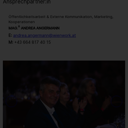
Ansprechpartner:in
Öffentlichkeitsarbeit & Externe Kommunikation, Marketing,
Kooperationen
A
MAG.
ANDREA ANGERMANN
E:
andrea.angermann@wienwork.at
M:
+43 664 817 40 15
Gallerie
158
/ 259