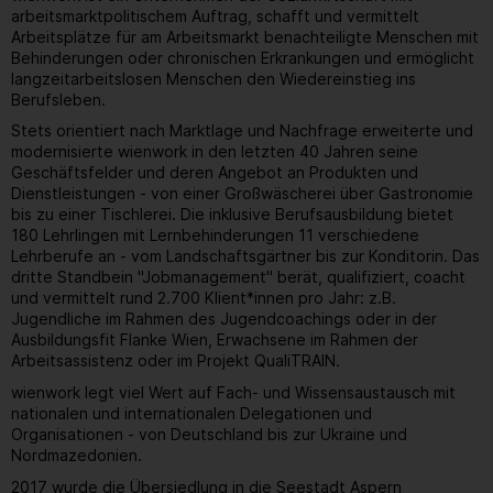
arbeitsmarktpolitischem Auftrag, schafft und vermittelt
Arbeitsplätze für am Arbeitsmarkt benachteiligte Menschen mit
Behinderungen oder chronischen Erkrankungen und ermöglicht
langzeitarbeitslosen Menschen den Wiedereinstieg ins
Berufsleben.
Stets orientiert nach Marktlage und Nachfrage erweiterte und
modernisierte wienwork in den letzten 40 Jahren seine
Geschäftsfelder und deren Angebot an Produkten und
Dienstleistungen - von einer Großwäscherei über Gastronomie
bis zu einer Tischlerei. Die inklusive Berufsausbildung bietet
180 Lehrlingen mit Lernbehinderungen 11 verschiedene
Lehrberufe an - vom Landschaftsgärtner bis zur Konditorin. Das
dritte Standbein "Jobmanagement" berät, qualifiziert, coacht
und vermittelt rund 2.700 Klient*innen pro Jahr: z.B.
Jugendliche im Rahmen des Jugendcoachings oder in der
Ausbildungsfit Flanke Wien, Erwachsene im Rahmen der
Arbeitsassistenz oder im Projekt QualiTRAIN.
wienwork legt viel Wert auf Fach- und Wissensaustausch mit
nationalen und internationalen Delegationen und
Organisationen - von Deutschland bis zur Ukraine und
Nordmazedonien.
2017 wurde die Übersiedlung in die Seestadt Aspern