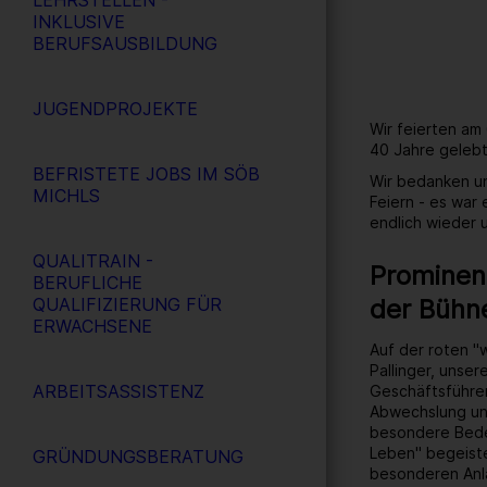
LEHRSTELLEN -
INKLUSIVE
BERUFSAUSBILDUNG
JUGENDPROJEKTE
Wir feierten am
40 Jahre gelebt
BEFRISTETE JOBS IM SÖB
Wir bedanken un
MICHLS
Feiern - es war
endlich wieder
QUALITRAIN -
Prominent
BERUFLICHE
der Bühn
QUALIFIZIERUNG FÜR
ERWACHSENE
Auf der roten "
Pallinger, unse
ARBEITSASSISTENZ
Geschäftsführer
Abwechslung un
besondere Bedeu
Leben" begeiste
GRÜNDUNGSBERATUNG
besonderen Anl