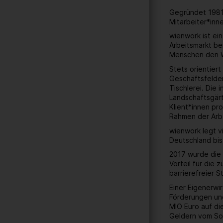
Gegründet 1981 
Mitarbeiter*inn
wienwork ist ei
Arbeitsmarkt be
Menschen den W
Stets orientier
Geschäftsfelder
Tischlerei. Die
Landschaftsgärt
Klient*innen pr
Rahmen der Arbe
wienwork legt v
Deutschland bis
2017 wurde die 
Vorteil für die
barrierefreier 
Einer Eigenerwi
Förderungen und
MIO Euro auf di
Geldern vom Soz