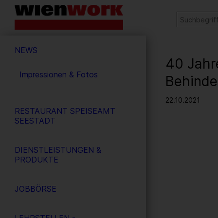
Barrierefreie
Stichw
SUCHE
Bedienung
der
Hauptnavigation
Webseite
NEWS
40 Jahr
Impressionen & Fotos
Behinde
22.10.2021
RESTAURANT SPEISEAMT
SEESTADT
DIENSTLEISTUNGEN &
PRODUKTE
JOBBÖRSE