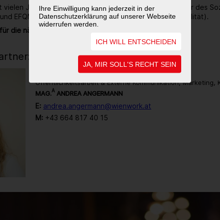
it vielen Jahren ausgezeichneter Ökoprofit-Betrieb, Träger des So
Ihre Einwilligung kann jederzeit in der
Datenschutzerklärung auf unserer Webseite
 und EFQM zertifiziert (Gütezeichen für Unternehmensqualität).
widerrufen werden.
für die nächsten 40 Jahre noch sehr viel vor.
ICH WILL ENTSCHEIDEN
rtner:in
JA, MIR SOLL'S RECHT SEIN
Öffentlichkeitsarbeit & Externe Kommunikation, Marketing,
A
MAG.
ANDREA ANGERMANN
E:
andrea.angermann@wienwork.at
M:
+43 664 817 40 15