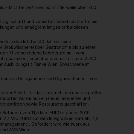
 7 Mitarbeiter*innen auf mittlerweile über 700
rag, schafft und vermittelt Arbeitsplätze für am
kungen und ermöglicht langzeitarbeitslosen
work in den letzten 40 Jahren seine
r Großwäscherei über Gastronomie bis zu einer
ungen 11 verschiedene Lehrberufe an - vom
, qualifiziert, coacht und vermittelt rund 2.700
er Ausbildungsfit Flanke Wien, Erwachsene im
ationalen Delegationen und Organisationen - von
dender Schritt für das Unternehmen und ein großer
standorten wurde nun ein neuer, moderner und
uktionsstätten sowie Restaurants geschaffen.
en Betriebs) von 11,5 Mio. EURO standen 2019
 7,7 MIO EURO auf den Integrativen Betrieb, 4,2
Jobmanagement). Gefördert wird wienwork aus
n und AMS Wien.