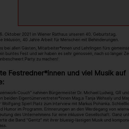
 6. Oktober 2021 im Wiener Rathaus unseren 40. Geburtstag.
e Inklusion, 40 Jahre Arbeit für Menschen mit Behinderungen.
s bei allen Gästen, Mitarbeiter*innen und Lehrlingen fürs gemein
 ein buntes Fest und wir haben es sehr genossen, nach so langer Ze
 unbeschwert Party zu machen!
e Festredner*innen und viel Musik auf
e:
wienwork-Couch" nahmen Bürgermeister Dr. Michael Ludwig, GR un
ren beiden Eigentümervertreter*innen Mag.a Tanja Wehsely und Mag
 Wolfgang Sperl Platz zum Interview mit Markus Pohanka. Schließlic
d Humor im Programm. Erinnerungen an den Werdegang von wienwo
tung des Unternehmens für eine inklusive Gesellschaft. Ganz unt
rte die Band "Gentz" mit ihrer bluesig-lässigen Musik und kompon
ass.