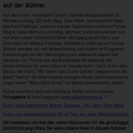
auf der Bühne:
Auf der roten "wienwork-Couch" nahmen Bürgermeister Dr.
Michael Ludwig, GR und LAbg. Gabi Mörk, Sektionschef Mag.
Manfred Pallinger, unseren beiden Eigentümervertreter*innen
Mag.a Tanja Wehsely und Mag. Michael Svoboda und last but
not least unser Geschäftsführer Wolfgang Sperl Platz zum
Interview mit Markus Pohanka. Schließlich sollte es ein bunter
Abend werden mit viel Abwechslung und Humor im Programm.
Erinnerungen an den Werdegang von wienwork waren hier
genauso ein Thema wie die besondere Bedeutung des
Unternehmens für eine inklusive Gesellschaft. Ganz unter dem
Motto der Party "Wir feiern das bunte Leben" begeisterte die
Band "Gentz" mit ihrer bluesig-lässigen Musik und komponierte
sogar einen "Wien Work Song" für diesen besonderen Anlass.
Fotos vom Fest und vom Empfang finden sich in unserer
Fotogalerie
©Julia Dragosits
www.juliadragosits.at
Fotos vom Empfang im Wiener Rathaus - 40 Jahre Wien Work
Fotos von unserem bunten 40-er Fest aus dem Wiener Rathaus
Wir bedanken uns bei den vielen Sponsoren für die großzügige
Unterstützung! Ohne Sie wäre unsere Feier in diesem Rahmen