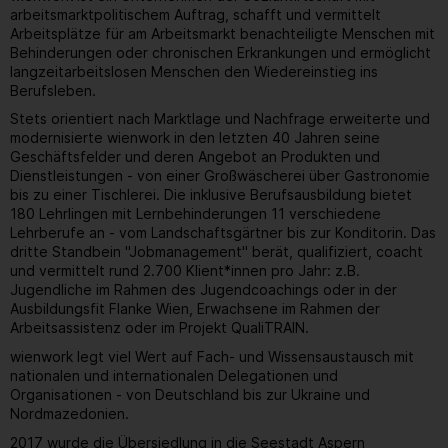
arbeitsmarktpolitischem Auftrag, schafft und vermittelt
Arbeitsplätze für am Arbeitsmarkt benachteiligte Menschen mit
Behinderungen oder chronischen Erkrankungen und ermöglicht
langzeitarbeitslosen Menschen den Wiedereinstieg ins
Berufsleben.
Stets orientiert nach Marktlage und Nachfrage erweiterte und
modernisierte wienwork in den letzten 40 Jahren seine
Geschäftsfelder und deren Angebot an Produkten und
Dienstleistungen - von einer Großwäscherei über Gastronomie
bis zu einer Tischlerei. Die inklusive Berufsausbildung bietet
180 Lehrlingen mit Lernbehinderungen 11 verschiedene
Lehrberufe an - vom Landschaftsgärtner bis zur Konditorin. Das
dritte Standbein "Jobmanagement" berät, qualifiziert, coacht
und vermittelt rund 2.700 Klient*innen pro Jahr: z.B.
Jugendliche im Rahmen des Jugendcoachings oder in der
Ausbildungsfit Flanke Wien, Erwachsene im Rahmen der
Arbeitsassistenz oder im Projekt QualiTRAIN.
wienwork legt viel Wert auf Fach- und Wissensaustausch mit
nationalen und internationalen Delegationen und
Organisationen - von Deutschland bis zur Ukraine und
Nordmazedonien.
2017 wurde die Übersiedlung in die Seestadt Aspern