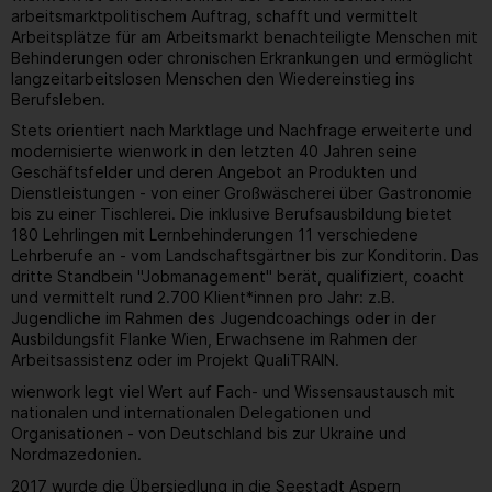
arbeitsmarktpolitischem Auftrag, schafft und vermittelt
Arbeitsplätze für am Arbeitsmarkt benachteiligte Menschen mit
Behinderungen oder chronischen Erkrankungen und ermöglicht
langzeitarbeitslosen Menschen den Wiedereinstieg ins
Berufsleben.
Stets orientiert nach Marktlage und Nachfrage erweiterte und
modernisierte wienwork in den letzten 40 Jahren seine
Geschäftsfelder und deren Angebot an Produkten und
Dienstleistungen - von einer Großwäscherei über Gastronomie
bis zu einer Tischlerei. Die inklusive Berufsausbildung bietet
180 Lehrlingen mit Lernbehinderungen 11 verschiedene
Lehrberufe an - vom Landschaftsgärtner bis zur Konditorin. Das
dritte Standbein "Jobmanagement" berät, qualifiziert, coacht
und vermittelt rund 2.700 Klient*innen pro Jahr: z.B.
Jugendliche im Rahmen des Jugendcoachings oder in der
Ausbildungsfit Flanke Wien, Erwachsene im Rahmen der
Arbeitsassistenz oder im Projekt QualiTRAIN.
wienwork legt viel Wert auf Fach- und Wissensaustausch mit
nationalen und internationalen Delegationen und
Organisationen - von Deutschland bis zur Ukraine und
Nordmazedonien.
2017 wurde die Übersiedlung in die Seestadt Aspern