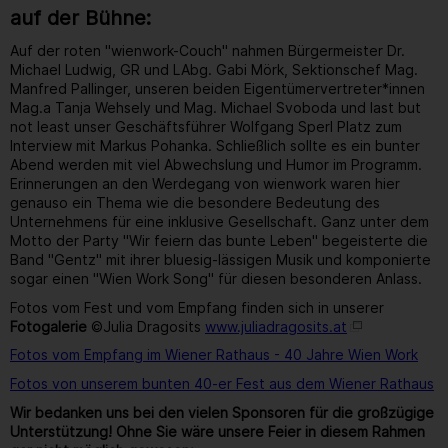
auf der Bühne:
Auf der roten "wienwork-Couch" nahmen Bürgermeister Dr.
Michael Ludwig, GR und LAbg. Gabi Mörk, Sektionschef Mag.
Manfred Pallinger, unseren beiden Eigentümervertreter*innen
Mag.a Tanja Wehsely und Mag. Michael Svoboda und last but
not least unser Geschäftsführer Wolfgang Sperl Platz zum
Interview mit Markus Pohanka. Schließlich sollte es ein bunter
Abend werden mit viel Abwechslung und Humor im Programm.
Erinnerungen an den Werdegang von wienwork waren hier
genauso ein Thema wie die besondere Bedeutung des
Unternehmens für eine inklusive Gesellschaft. Ganz unter dem
Motto der Party "Wir feiern das bunte Leben" begeisterte die
Band "Gentz" mit ihrer bluesig-lässigen Musik und komponierte
sogar einen "Wien Work Song" für diesen besonderen Anlass.
Fotos vom Fest und vom Empfang finden sich in unserer
Fotogalerie
©Julia Dragosits
www.juliadragosits.at
Fotos vom Empfang im Wiener Rathaus - 40 Jahre Wien Work
Fotos von unserem bunten 40-er Fest aus dem Wiener Rathaus
Wir bedanken uns bei den vielen Sponsoren für die großzügige
Unterstützung! Ohne Sie wäre unsere Feier in diesem Rahmen