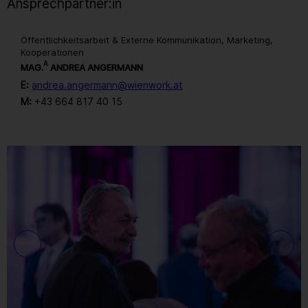
Ansprechpartner:in
Öffentlichkeitsarbeit & Externe Kommunikation, Marketing,
Kooperationen
A
MAG.
ANDREA ANGERMANN
E:
andrea.angermann@wienwork.at
M:
+43 664 817 40 15
Gallerie
167
/ 259