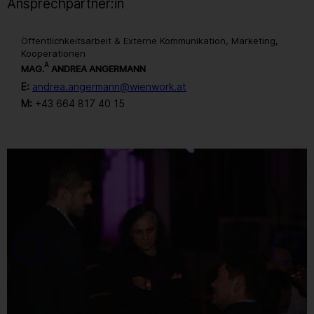
Ansprechpartner:in
Öffentlichkeitsarbeit & Externe Kommunikation, Marketing,
Kooperationen
A
MAG.
ANDREA ANGERMANN
E:
andrea.angermann@wienwork.at
M:
+43 664 817 40 15
Gallerie
176
/ 259