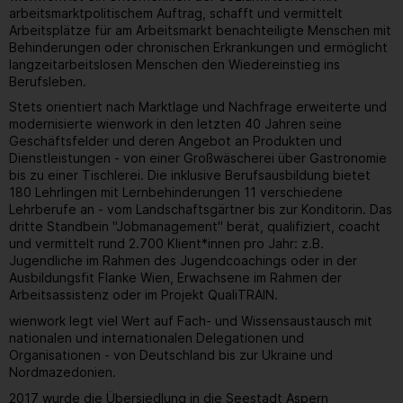
arbeitsmarktpolitischem Auftrag, schafft und vermittelt
Arbeitsplätze für am Arbeitsmarkt benachteiligte Menschen mit
Behinderungen oder chronischen Erkrankungen und ermöglicht
langzeitarbeitslosen Menschen den Wiedereinstieg ins
Berufsleben.
Stets orientiert nach Marktlage und Nachfrage erweiterte und
modernisierte wienwork in den letzten 40 Jahren seine
Geschäftsfelder und deren Angebot an Produkten und
Dienstleistungen - von einer Großwäscherei über Gastronomie
bis zu einer Tischlerei. Die inklusive Berufsausbildung bietet
180 Lehrlingen mit Lernbehinderungen 11 verschiedene
Lehrberufe an - vom Landschaftsgärtner bis zur Konditorin. Das
dritte Standbein "Jobmanagement" berät, qualifiziert, coacht
und vermittelt rund 2.700 Klient*innen pro Jahr: z.B.
Jugendliche im Rahmen des Jugendcoachings oder in der
Ausbildungsfit Flanke Wien, Erwachsene im Rahmen der
Arbeitsassistenz oder im Projekt QualiTRAIN.
wienwork legt viel Wert auf Fach- und Wissensaustausch mit
nationalen und internationalen Delegationen und
Organisationen - von Deutschland bis zur Ukraine und
Nordmazedonien.
2017 wurde die Übersiedlung in die Seestadt Aspern