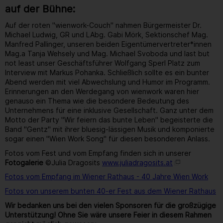
auf der Bühne:
Auf der roten "wienwork-Couch" nahmen Bürgermeister Dr.
Michael Ludwig, GR und LAbg. Gabi Mörk, Sektionschef Mag.
Manfred Pallinger, unseren beiden Eigentümervertreter*innen
Mag.a Tanja Wehsely und Mag. Michael Svoboda und last but
not least unser Geschäftsführer Wolfgang Sperl Platz zum
Interview mit Markus Pohanka. Schließlich sollte es ein bunter
Abend werden mit viel Abwechslung und Humor im Programm.
Erinnerungen an den Werdegang von wienwork waren hier
genauso ein Thema wie die besondere Bedeutung des
Unternehmens für eine inklusive Gesellschaft. Ganz unter dem
Motto der Party "Wir feiern das bunte Leben" begeisterte die
Band "Gentz" mit ihrer bluesig-lässigen Musik und komponierte
sogar einen "Wien Work Song" für diesen besonderen Anlass.
Fotos vom Fest und vom Empfang finden sich in unserer
Fotogalerie
©Julia Dragosits
www.juliadragosits.at
Fotos vom Empfang im Wiener Rathaus - 40 Jahre Wien Work
Fotos von unserem bunten 40-er Fest aus dem Wiener Rathaus
Wir bedanken uns bei den vielen Sponsoren für die großzügige
Unterstützung! Ohne Sie wäre unsere Feier in diesem Rahmen