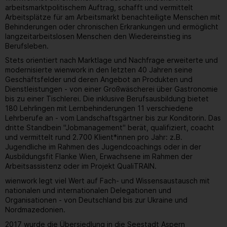
arbeitsmarktpolitischem Auftrag, schafft und vermittelt
Arbeitsplätze für am Arbeitsmarkt benachteiligte Menschen mit
Behinderungen oder chronischen Erkrankungen und ermöglicht
langzeitarbeitslosen Menschen den Wiedereinstieg ins
Berufsleben.
Stets orientiert nach Marktlage und Nachfrage erweiterte und
modernisierte wienwork in den letzten 40 Jahren seine
Geschäftsfelder und deren Angebot an Produkten und
Dienstleistungen - von einer Großwäscherei über Gastronomie
bis zu einer Tischlerei. Die inklusive Berufsausbildung bietet
180 Lehrlingen mit Lernbehinderungen 11 verschiedene
Lehrberufe an - vom Landschaftsgärtner bis zur Konditorin. Das
dritte Standbein "Jobmanagement" berät, qualifiziert, coacht
und vermittelt rund 2.700 Klient*innen pro Jahr: z.B.
Jugendliche im Rahmen des Jugendcoachings oder in der
Ausbildungsfit Flanke Wien, Erwachsene im Rahmen der
Arbeitsassistenz oder im Projekt QualiTRAIN.
wienwork legt viel Wert auf Fach- und Wissensaustausch mit
nationalen und internationalen Delegationen und
Organisationen - von Deutschland bis zur Ukraine und
Nordmazedonien.
2017 wurde die Übersiedlung in die Seestadt Aspern