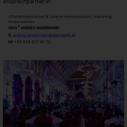
Ansprechpartner:in
Öffentlichkeitsarbeit & Externe Kommunikation, Marketing,
Kooperationen
A
MAG.
ANDREA ANGERMANN
E:
andrea.angermann@wienwork.at
M:
+43 664 817 40 15
Gallerie
67
/ 259