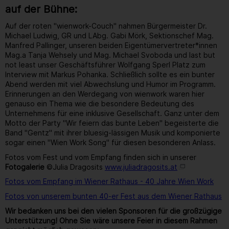
auf der Bühne:
Auf der roten "wienwork-Couch" nahmen Bürgermeister Dr.
Michael Ludwig, GR und LAbg. Gabi Mörk, Sektionschef Mag.
Manfred Pallinger, unseren beiden Eigentümervertreter*innen
Mag.a Tanja Wehsely und Mag. Michael Svoboda und last but
not least unser Geschäftsführer Wolfgang Sperl Platz zum
Interview mit Markus Pohanka. Schließlich sollte es ein bunter
Abend werden mit viel Abwechslung und Humor im Programm.
Erinnerungen an den Werdegang von wienwork waren hier
genauso ein Thema wie die besondere Bedeutung des
Unternehmens für eine inklusive Gesellschaft. Ganz unter dem
Motto der Party "Wir feiern das bunte Leben" begeisterte die
Band "Gentz" mit ihrer bluesig-lässigen Musik und komponierte
sogar einen "Wien Work Song" für diesen besonderen Anlass.
Fotos vom Fest und vom Empfang finden sich in unserer
Fotogalerie
©Julia Dragosits
www.juliadragosits.at
Fotos vom Empfang im Wiener Rathaus - 40 Jahre Wien Work
Fotos von unserem bunten 40-er Fest aus dem Wiener Rathaus
Wir bedanken uns bei den vielen Sponsoren für die großzügige
Unterstützung! Ohne Sie wäre unsere Feier in diesem Rahmen