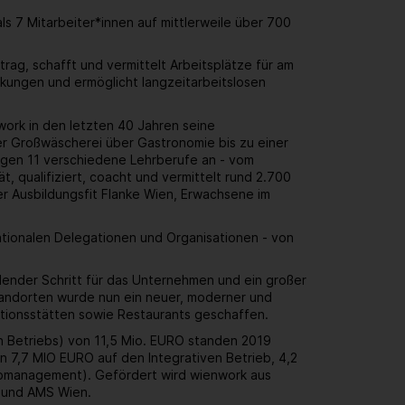
 7 Mitarbeiter*innen auf mittlerweile über 700
rag, schafft und vermittelt Arbeitsplätze für am
kungen und ermöglicht langzeitarbeitslosen
work in den letzten 40 Jahren seine
r Großwäscherei über Gastronomie bis zu einer
ungen 11 verschiedene Lehrberufe an - vom
, qualifiziert, coacht und vermittelt rund 2.700
er Ausbildungsfit Flanke Wien, Erwachsene im
ationalen Delegationen und Organisationen - von
dender Schritt für das Unternehmen und ein großer
standorten wurde nun ein neuer, moderner und
uktionsstätten sowie Restaurants geschaffen.
en Betriebs) von 11,5 Mio. EURO standen 2019
 7,7 MIO EURO auf den Integrativen Betrieb, 4,2
Jobmanagement). Gefördert wird wienwork aus
n und AMS Wien.