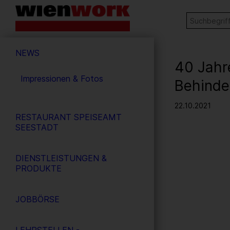
Barrierefreie
Stichw
SUCHE
Bedienung
der
Hauptnavigation
Webseite
NEWS
40 Jahr
Impressionen & Fotos
Behinde
22.10.2021
RESTAURANT SPEISEAMT
SEESTADT
DIENSTLEISTUNGEN &
PRODUKTE
JOBBÖRSE