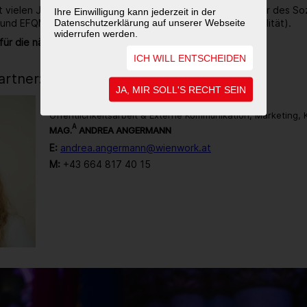
it vielen Jahren ausgezeichneter Ökoprofit-Betrieb, Träger des So
Ihre Einwilligung kann jederzeit in der
Datenschutzerklärung auf unserer Webseite
 und EFQM zertifiziert (Gütezeichen für Unternehmensqualität).
widerrufen werden.
für die nächsten 40 Jahre noch sehr viel vor.
ICH WILL ENTSCHEIDEN
rtner:in
JA, MIR SOLL'S RECHT SEIN
Öffentlichkeitsarbeit & Externe Kommunikation, Marketing,
A
MAG.
ANDREA ANGERMANN
E:
andrea.angermann@wienwork.at
M:
+43 664 817 40 15