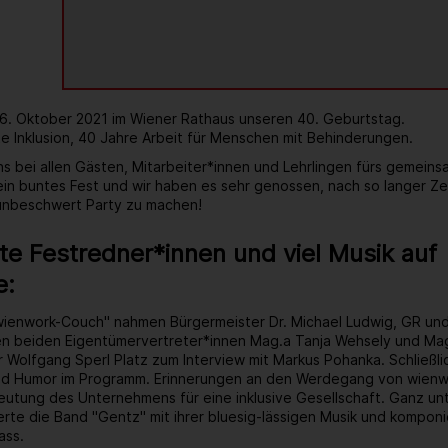
 6. Oktober 2021 im Wiener Rathaus unseren 40. Geburtstag.
e Inklusion, 40 Jahre Arbeit für Menschen mit Behinderungen.
s bei allen Gästen, Mitarbeiter*innen und Lehrlingen fürs gemein
 ein buntes Fest und wir haben es sehr genossen, nach so langer Ze
 unbeschwert Party zu machen!
e Festredner*innen und viel Musik auf
e:
wienwork-Couch" nahmen Bürgermeister Dr. Michael Ludwig, GR un
ren beiden Eigentümervertreter*innen Mag.a Tanja Wehsely und Mag
 Wolfgang Sperl Platz zum Interview mit Markus Pohanka. Schließlic
d Humor im Programm. Erinnerungen an den Werdegang von wienwo
tung des Unternehmens für eine inklusive Gesellschaft. Ganz unt
rte die Band "Gentz" mit ihrer bluesig-lässigen Musik und kompon
ass.