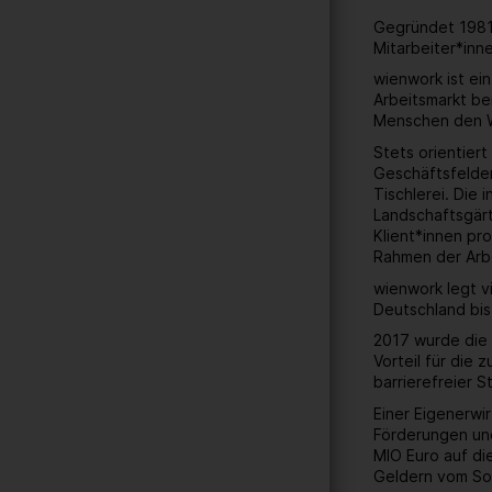
Gegründet 1981 
Mitarbeiter*inn
wienwork ist ei
Arbeitsmarkt be
Menschen den W
Stets orientier
Geschäftsfelder
Tischlerei. Die
Landschaftsgärt
Klient*innen pr
Rahmen der Arbe
wienwork legt v
Deutschland bis
2017 wurde die 
Vorteil für die
barrierefreier 
Einer Eigenerwi
Förderungen und
MIO Euro auf di
Geldern vom Soz