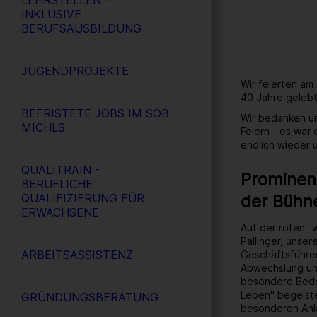
LEHRSTELLEN -
INKLUSIVE
BERUFSAUSBILDUNG
JUGENDPROJEKTE
Wir feierten am
40 Jahre gelebt
BEFRISTETE JOBS IM SÖB
Wir bedanken un
MICHLS
Feiern - es war
endlich wieder
QUALITRAIN -
Prominent
BERUFLICHE
der Bühn
QUALIFIZIERUNG FÜR
ERWACHSENE
Auf der roten "
Pallinger, unse
ARBEITSASSISTENZ
Geschäftsführer
Abwechslung un
besondere Bedeu
Leben" begeiste
GRÜNDUNGSBERATUNG
besonderen Anl