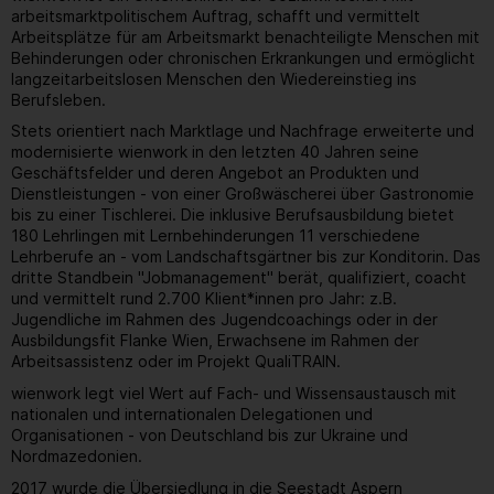
arbeitsmarktpolitischem Auftrag, schafft und vermittelt
Arbeitsplätze für am Arbeitsmarkt benachteiligte Menschen mit
Behinderungen oder chronischen Erkrankungen und ermöglicht
langzeitarbeitslosen Menschen den Wiedereinstieg ins
Berufsleben.
Stets orientiert nach Marktlage und Nachfrage erweiterte und
modernisierte wienwork in den letzten 40 Jahren seine
Geschäftsfelder und deren Angebot an Produkten und
Dienstleistungen - von einer Großwäscherei über Gastronomie
bis zu einer Tischlerei. Die inklusive Berufsausbildung bietet
180 Lehrlingen mit Lernbehinderungen 11 verschiedene
Lehrberufe an - vom Landschaftsgärtner bis zur Konditorin. Das
dritte Standbein "Jobmanagement" berät, qualifiziert, coacht
und vermittelt rund 2.700 Klient*innen pro Jahr: z.B.
Jugendliche im Rahmen des Jugendcoachings oder in der
Ausbildungsfit Flanke Wien, Erwachsene im Rahmen der
Arbeitsassistenz oder im Projekt QualiTRAIN.
wienwork legt viel Wert auf Fach- und Wissensaustausch mit
nationalen und internationalen Delegationen und
Organisationen - von Deutschland bis zur Ukraine und
Nordmazedonien.
2017 wurde die Übersiedlung in die Seestadt Aspern