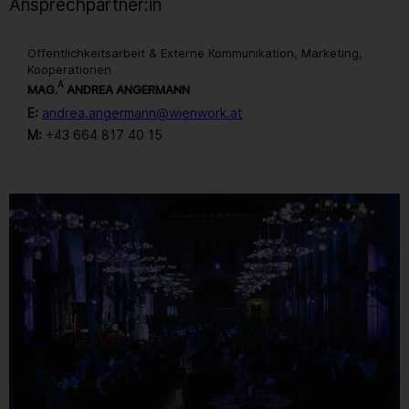
Ansprechpartner:in
Öffentlichkeitsarbeit & Externe Kommunikation, Marketing,
Kooperationen
A
MAG.
ANDREA ANGERMANN
E:
andrea.angermann@wienwork.at
M:
+43 664 817 40 15
Gallerie
151
/ 259