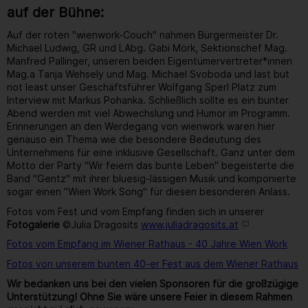
auf der Bühne:
Auf der roten "wienwork-Couch" nahmen Bürgermeister Dr.
Michael Ludwig, GR und LAbg. Gabi Mörk, Sektionschef Mag.
Manfred Pallinger, unseren beiden Eigentümervertreter*innen
Mag.a Tanja Wehsely und Mag. Michael Svoboda und last but
not least unser Geschäftsführer Wolfgang Sperl Platz zum
Interview mit Markus Pohanka. Schließlich sollte es ein bunter
Abend werden mit viel Abwechslung und Humor im Programm.
Erinnerungen an den Werdegang von wienwork waren hier
genauso ein Thema wie die besondere Bedeutung des
Unternehmens für eine inklusive Gesellschaft. Ganz unter dem
Motto der Party "Wir feiern das bunte Leben" begeisterte die
Band "Gentz" mit ihrer bluesig-lässigen Musik und komponierte
sogar einen "Wien Work Song" für diesen besonderen Anlass.
Fotos vom Fest und vom Empfang finden sich in unserer
Fotogalerie
©Julia Dragosits
www.juliadragosits.at
Fotos vom Empfang im Wiener Rathaus - 40 Jahre Wien Work
Fotos von unserem bunten 40-er Fest aus dem Wiener Rathaus
Wir bedanken uns bei den vielen Sponsoren für die großzügige
Unterstützung! Ohne Sie wäre unsere Feier in diesem Rahmen