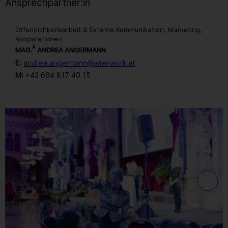
Ansprechpartner:in
Öffentlichkeitsarbeit & Externe Kommunikation, Marketing,
Kooperationen
A
MAG.
ANDREA ANGERMANN
E:
andrea.angermann@wienwork.at
M:
+43 664 817 40 15
Gallerie
34
/ 259