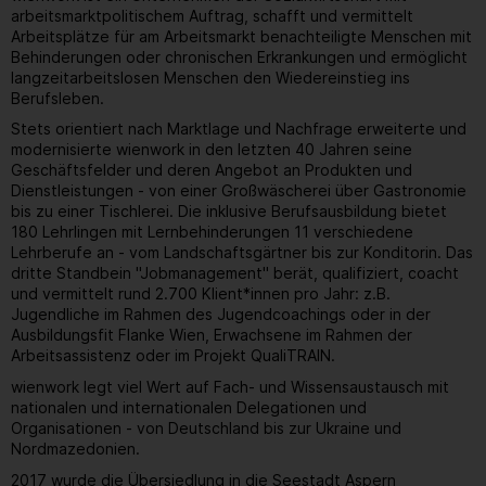
arbeitsmarktpolitischem Auftrag, schafft und vermittelt
Arbeitsplätze für am Arbeitsmarkt benachteiligte Menschen mit
Behinderungen oder chronischen Erkrankungen und ermöglicht
langzeitarbeitslosen Menschen den Wiedereinstieg ins
Berufsleben.
Stets orientiert nach Marktlage und Nachfrage erweiterte und
modernisierte wienwork in den letzten 40 Jahren seine
Geschäftsfelder und deren Angebot an Produkten und
Dienstleistungen - von einer Großwäscherei über Gastronomie
bis zu einer Tischlerei. Die inklusive Berufsausbildung bietet
180 Lehrlingen mit Lernbehinderungen 11 verschiedene
Lehrberufe an - vom Landschaftsgärtner bis zur Konditorin. Das
dritte Standbein "Jobmanagement" berät, qualifiziert, coacht
und vermittelt rund 2.700 Klient*innen pro Jahr: z.B.
Jugendliche im Rahmen des Jugendcoachings oder in der
Ausbildungsfit Flanke Wien, Erwachsene im Rahmen der
Arbeitsassistenz oder im Projekt QualiTRAIN.
wienwork legt viel Wert auf Fach- und Wissensaustausch mit
nationalen und internationalen Delegationen und
Organisationen - von Deutschland bis zur Ukraine und
Nordmazedonien.
2017 wurde die Übersiedlung in die Seestadt Aspern