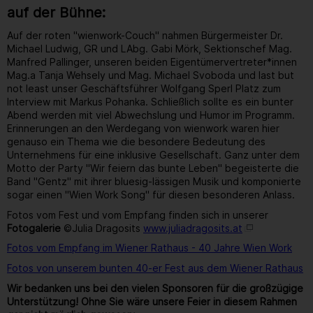
auf der Bühne:
Auf der roten "wienwork-Couch" nahmen Bürgermeister Dr.
Michael Ludwig, GR und LAbg. Gabi Mörk, Sektionschef Mag.
Manfred Pallinger, unseren beiden Eigentümervertreter*innen
Mag.a Tanja Wehsely und Mag. Michael Svoboda und last but
not least unser Geschäftsführer Wolfgang Sperl Platz zum
Interview mit Markus Pohanka. Schließlich sollte es ein bunter
Abend werden mit viel Abwechslung und Humor im Programm.
Erinnerungen an den Werdegang von wienwork waren hier
genauso ein Thema wie die besondere Bedeutung des
Unternehmens für eine inklusive Gesellschaft. Ganz unter dem
Motto der Party "Wir feiern das bunte Leben" begeisterte die
Band "Gentz" mit ihrer bluesig-lässigen Musik und komponierte
sogar einen "Wien Work Song" für diesen besonderen Anlass.
Fotos vom Fest und vom Empfang finden sich in unserer
Fotogalerie
©Julia Dragosits
www.juliadragosits.at
Fotos vom Empfang im Wiener Rathaus - 40 Jahre Wien Work
Fotos von unserem bunten 40-er Fest aus dem Wiener Rathaus
Wir bedanken uns bei den vielen Sponsoren für die großzügige
Unterstützung! Ohne Sie wäre unsere Feier in diesem Rahmen