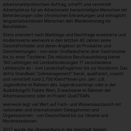
arbeitsmarktpolitischem Auftrag, schafft und vermittelt
Arbeitsplätze für am Arbeitsmarkt benachteiligte Menschen mit
Behinderungen oder chronischen Erkrankungen und ermöglicht
langzeitarbeitslosen Menschen den Wiedereinstieg ins
Berufsleben.
Stets orientiert nach Marktlage und Nachfrage erweiterte und
modernisierte wienwork in den letzten 40 Jahren seine
Geschäftsfelder und deren Angebot an Produkten und
Dienstleistungen - von einer Großwäscherei über Gastronomie
bis zu einer Tischlerei. Die inklusive Berufsausbildung bietet
180 Lehrlingen mit Lernbehinderungen 11 verschiedene
Lehrberufe an - vom Landschaftsgärtner bis zur Konditorin. Das
dritte Standbein "Jobmanagement" berät, qualifiziert, coacht
und vermittelt rund 2.700 Klient*innen pro Jahr: z.B.
Jugendliche im Rahmen des Jugendcoachings oder in der
Ausbildungsfit Flanke Wien, Erwachsene im Rahmen der
Arbeitsassistenz oder im Projekt QualiTRAIN.
wienwork legt viel Wert auf Fach- und Wissensaustausch mit
nationalen und internationalen Delegationen und
Organisationen - von Deutschland bis zur Ukraine und
Nordmazedonien.
2017 wurde die Übersiedlung in die Seestadt Aspern