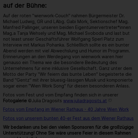
auf der Bühne:
Auf der roten "wienwork-Couch" nahmen Bürgermeister Dr.
Michael Ludwig, GR und LAbg. Gabi Mörk, Sektionschef Mag.
Manfred Pallinger, unseren beiden Eigentümervertreter*innen
Mag.a Tanja Wehsely und Mag. Michael Svoboda und last but
not least unser Geschäftsführer Wolfgang Sperl Platz zum
Interview mit Markus Pohanka. Schließlich sollte es ein bunter
Abend werden mit viel Abwechslung und Humor im Programm.
Erinnerungen an den Werdegang von wienwork waren hier
genauso ein Thema wie die besondere Bedeutung des
Unternehmens für eine inklusive Gesellschaft. Ganz unter dem
Motto der Party "Wir feiern das bunte Leben" begeisterte die
Band "Gentz" mit ihrer bluesig-lässigen Musik und komponierte
sogar einen "Wien Work Song" für diesen besonderen Anlass.
Fotos vom Fest und vom Empfang finden sich in unserer
Fotogalerie
©Julia Dragosits
www.juliadragosits.at
Fotos vom Empfang im Wiener Rathaus - 40 Jahre Wien Work
Fotos von unserem bunten 40-er Fest aus dem Wiener Rathaus
Wir bedanken uns bei den vielen Sponsoren für die großzügige
Unterstützung! Ohne Sie wäre unsere Feier in diesem Rahmen