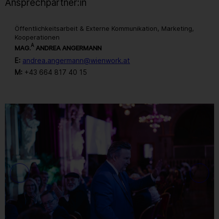
Ansprechpartner:in
Öffentlichkeitsarbeit & Externe Kommunikation, Marketing,
Kooperationen
A
MAG.
ANDREA ANGERMANN
E:
andrea.angermann@wienwork.at
M:
+43 664 817 40 15
Gallerie
22
/ 259