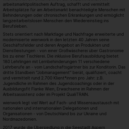
arbeitsmarktpolitischem Auftrag, schafft und vermittelt
Arbeitsplätze für am Arbeitsmarkt benachteiligte Menschen mit
Behinderungen oder chronischen Erkrankungen und ermöglicht
langzeitarbeitslosen Menschen den Wiedereinstieg ins
Berufsleben.
Stets orientiert nach Marktlage und Nachfrage erweiterte und
modernisierte wienwork in den letzten 40 Jahren seine
Geschäftsfelder und deren Angebot an Produkten und
Dienstleistungen - von einer Großwäscherei über Gastronomie
bis zu einer Tischlerei. Die inklusive Berufsausbildung bietet
180 Lehrlingen mit Lernbehinderungen 11 verschiedene
Lehrberufe an - vom Landschaftsgärtner bis zur Konditorin. Das
dritte Standbein "Jobmanagement" berät, qualifiziert, coacht
und vermittelt rund 2.700 Klient*innen pro Jahr: z.B.
Jugendliche im Rahmen des Jugendcoachings oder in der
Ausbildungsfit Flanke Wien, Erwachsene im Rahmen der
Arbeitsassistenz oder im Projekt QualiTRAIN.
wienwork legt viel Wert auf Fach- und Wissensaustausch mit
nationalen und internationalen Delegationen und
Organisationen - von Deutschland bis zur Ukraine und
Nordmazedonien.
2017 wurde die Übersiedlung in die Seestadt Aspern