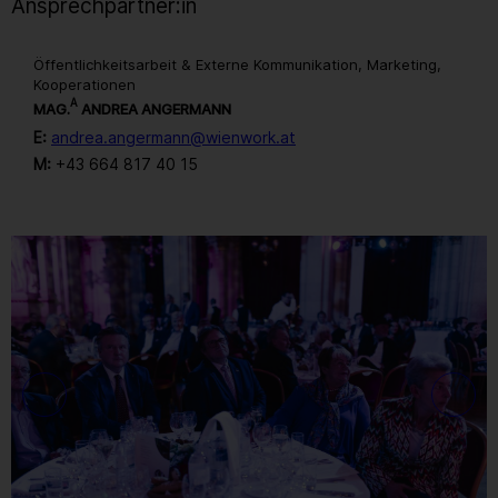
Ansprechpartner:in
Öffentlichkeitsarbeit & Externe Kommunikation, Marketing,
Kooperationen
A
MAG.
ANDREA ANGERMANN
E:
andrea.angermann@wienwork.at
M:
+43 664 817 40 15
Gallerie
14
/ 259