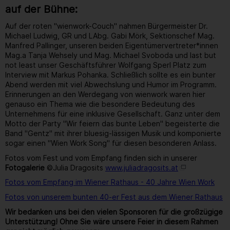
auf der Bühne:
Auf der roten "wienwork-Couch" nahmen Bürgermeister Dr.
Michael Ludwig, GR und LAbg. Gabi Mörk, Sektionschef Mag.
Manfred Pallinger, unseren beiden Eigentümervertreter*innen
Mag.a Tanja Wehsely und Mag. Michael Svoboda und last but
not least unser Geschäftsführer Wolfgang Sperl Platz zum
Interview mit Markus Pohanka. Schließlich sollte es ein bunter
Abend werden mit viel Abwechslung und Humor im Programm.
Erinnerungen an den Werdegang von wienwork waren hier
genauso ein Thema wie die besondere Bedeutung des
Unternehmens für eine inklusive Gesellschaft. Ganz unter dem
Motto der Party "Wir feiern das bunte Leben" begeisterte die
Band "Gentz" mit ihrer bluesig-lässigen Musik und komponierte
sogar einen "Wien Work Song" für diesen besonderen Anlass.
Fotos vom Fest und vom Empfang finden sich in unserer
Fotogalerie
©Julia Dragosits
www.juliadragosits.at
Fotos vom Empfang im Wiener Rathaus - 40 Jahre Wien Work
Fotos von unserem bunten 40-er Fest aus dem Wiener Rathaus
Wir bedanken uns bei den vielen Sponsoren für die großzügige
Unterstützung! Ohne Sie wäre unsere Feier in diesem Rahmen