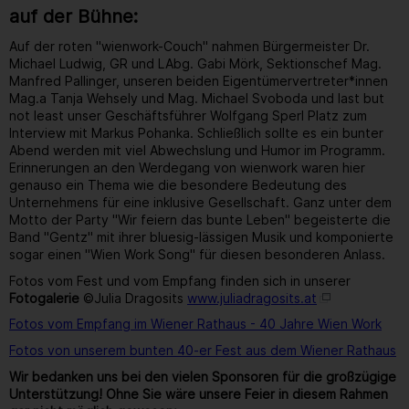
auf der Bühne:
Auf der roten "wienwork-Couch" nahmen Bürgermeister Dr.
Michael Ludwig, GR und LAbg. Gabi Mörk, Sektionschef Mag.
Manfred Pallinger, unseren beiden Eigentümervertreter*innen
Mag.a Tanja Wehsely und Mag. Michael Svoboda und last but
not least unser Geschäftsführer Wolfgang Sperl Platz zum
Interview mit Markus Pohanka. Schließlich sollte es ein bunter
Abend werden mit viel Abwechslung und Humor im Programm.
Erinnerungen an den Werdegang von wienwork waren hier
genauso ein Thema wie die besondere Bedeutung des
Unternehmens für eine inklusive Gesellschaft. Ganz unter dem
Motto der Party "Wir feiern das bunte Leben" begeisterte die
Band "Gentz" mit ihrer bluesig-lässigen Musik und komponierte
sogar einen "Wien Work Song" für diesen besonderen Anlass.
Fotos vom Fest und vom Empfang finden sich in unserer
Fotogalerie
©Julia Dragosits
www.juliadragosits.at
Fotos vom Empfang im Wiener Rathaus - 40 Jahre Wien Work
Fotos von unserem bunten 40-er Fest aus dem Wiener Rathaus
Wir bedanken uns bei den vielen Sponsoren für die großzügige
Unterstützung! Ohne Sie wäre unsere Feier in diesem Rahmen