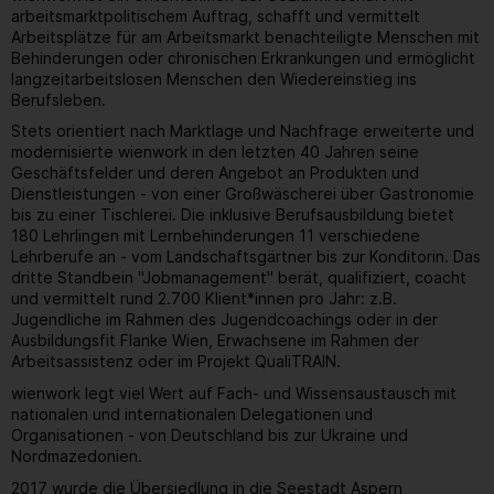
arbeitsmarktpolitischem Auftrag, schafft und vermittelt
Arbeitsplätze für am Arbeitsmarkt benachteiligte Menschen mit
Behinderungen oder chronischen Erkrankungen und ermöglicht
langzeitarbeitslosen Menschen den Wiedereinstieg ins
Berufsleben.
Stets orientiert nach Marktlage und Nachfrage erweiterte und
modernisierte wienwork in den letzten 40 Jahren seine
Geschäftsfelder und deren Angebot an Produkten und
Dienstleistungen - von einer Großwäscherei über Gastronomie
bis zu einer Tischlerei. Die inklusive Berufsausbildung bietet
180 Lehrlingen mit Lernbehinderungen 11 verschiedene
Lehrberufe an - vom Landschaftsgärtner bis zur Konditorin. Das
dritte Standbein "Jobmanagement" berät, qualifiziert, coacht
und vermittelt rund 2.700 Klient*innen pro Jahr: z.B.
Jugendliche im Rahmen des Jugendcoachings oder in der
Ausbildungsfit Flanke Wien, Erwachsene im Rahmen der
Arbeitsassistenz oder im Projekt QualiTRAIN.
wienwork legt viel Wert auf Fach- und Wissensaustausch mit
nationalen und internationalen Delegationen und
Organisationen - von Deutschland bis zur Ukraine und
Nordmazedonien.
2017 wurde die Übersiedlung in die Seestadt Aspern