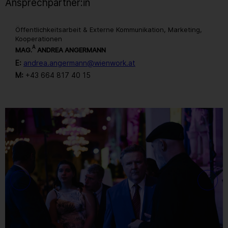
Ansprechpartner:in
Öffentlichkeitsarbeit & Externe Kommunikation, Marketing,
Kooperationen
A
MAG.
ANDREA ANGERMANN
E:
andrea.angermann@wienwork.at
M:
+43 664 817 40 15
Gallerie
111
/ 259