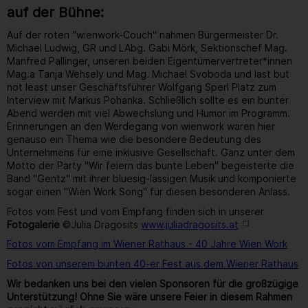
auf der Bühne:
Auf der roten "wienwork-Couch" nahmen Bürgermeister Dr.
Michael Ludwig, GR und LAbg. Gabi Mörk, Sektionschef Mag.
Manfred Pallinger, unseren beiden Eigentümervertreter*innen
Mag.a Tanja Wehsely und Mag. Michael Svoboda und last but
not least unser Geschäftsführer Wolfgang Sperl Platz zum
Interview mit Markus Pohanka. Schließlich sollte es ein bunter
Abend werden mit viel Abwechslung und Humor im Programm.
Erinnerungen an den Werdegang von wienwork waren hier
genauso ein Thema wie die besondere Bedeutung des
Unternehmens für eine inklusive Gesellschaft. Ganz unter dem
Motto der Party "Wir feiern das bunte Leben" begeisterte die
Band "Gentz" mit ihrer bluesig-lässigen Musik und komponierte
sogar einen "Wien Work Song" für diesen besonderen Anlass.
Fotos vom Fest und vom Empfang finden sich in unserer
Fotogalerie
©Julia Dragosits
www.juliadragosits.at
Fotos vom Empfang im Wiener Rathaus - 40 Jahre Wien Work
Fotos von unserem bunten 40-er Fest aus dem Wiener Rathaus
Wir bedanken uns bei den vielen Sponsoren für die großzügige
Unterstützung! Ohne Sie wäre unsere Feier in diesem Rahmen