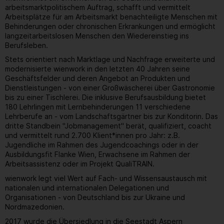
arbeitsmarktpolitischem Auftrag, schafft und vermittelt
Arbeitsplätze für am Arbeitsmarkt benachteiligte Menschen mit
Behinderungen oder chronischen Erkrankungen und ermöglicht
langzeitarbeitslosen Menschen den Wiedereinstieg ins
Berufsleben.
Stets orientiert nach Marktlage und Nachfrage erweiterte und
modernisierte wienwork in den letzten 40 Jahren seine
Geschäftsfelder und deren Angebot an Produkten und
Dienstleistungen - von einer Großwäscherei über Gastronomie
bis zu einer Tischlerei. Die inklusive Berufsausbildung bietet
180 Lehrlingen mit Lernbehinderungen 11 verschiedene
Lehrberufe an - vom Landschaftsgärtner bis zur Konditorin. Das
dritte Standbein "Jobmanagement" berät, qualifiziert, coacht
und vermittelt rund 2.700 Klient*innen pro Jahr: z.B.
Jugendliche im Rahmen des Jugendcoachings oder in der
Ausbildungsfit Flanke Wien, Erwachsene im Rahmen der
Arbeitsassistenz oder im Projekt QualiTRAIN.
wienwork legt viel Wert auf Fach- und Wissensaustausch mit
nationalen und internationalen Delegationen und
Organisationen - von Deutschland bis zur Ukraine und
Nordmazedonien.
2017 wurde die Übersiedlung in die Seestadt Aspern