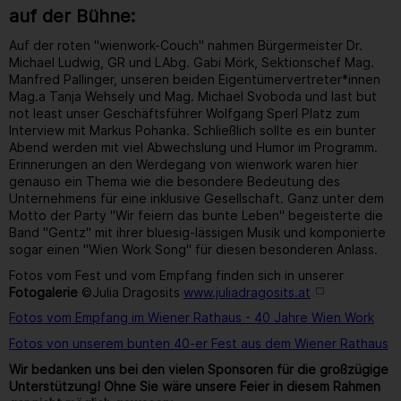
auf der Bühne:
Auf der roten "wienwork-Couch" nahmen Bürgermeister Dr.
Michael Ludwig, GR und LAbg. Gabi Mörk, Sektionschef Mag.
Manfred Pallinger, unseren beiden Eigentümervertreter*innen
Mag.a Tanja Wehsely und Mag. Michael Svoboda und last but
not least unser Geschäftsführer Wolfgang Sperl Platz zum
Interview mit Markus Pohanka. Schließlich sollte es ein bunter
Abend werden mit viel Abwechslung und Humor im Programm.
Erinnerungen an den Werdegang von wienwork waren hier
genauso ein Thema wie die besondere Bedeutung des
Unternehmens für eine inklusive Gesellschaft. Ganz unter dem
Motto der Party "Wir feiern das bunte Leben" begeisterte die
Band "Gentz" mit ihrer bluesig-lässigen Musik und komponierte
sogar einen "Wien Work Song" für diesen besonderen Anlass.
Fotos vom Fest und vom Empfang finden sich in unserer
Fotogalerie
©Julia Dragosits
www.juliadragosits.at
Fotos vom Empfang im Wiener Rathaus - 40 Jahre Wien Work
Fotos von unserem bunten 40-er Fest aus dem Wiener Rathaus
Wir bedanken uns bei den vielen Sponsoren für die großzügige
Unterstützung! Ohne Sie wäre unsere Feier in diesem Rahmen