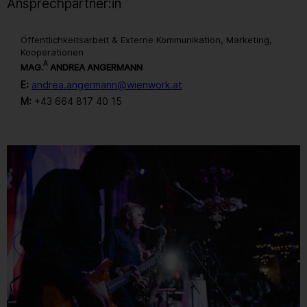
Ansprechpartner:in
Öffentlichkeitsarbeit & Externe Kommunikation, Marketing,
Kooperationen
A
MAG.
ANDREA ANGERMANN
E:
andrea.angermann@wienwork.at
M:
+43 664 817 40 15
Gallerie
6
/ 259