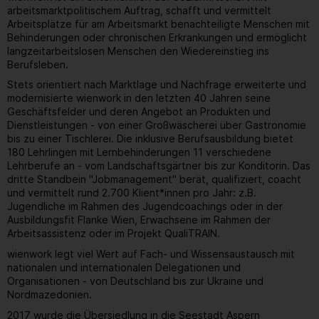
arbeitsmarktpolitischem Auftrag, schafft und vermittelt
Arbeitsplätze für am Arbeitsmarkt benachteiligte Menschen mit
Behinderungen oder chronischen Erkrankungen und ermöglicht
langzeitarbeitslosen Menschen den Wiedereinstieg ins
Berufsleben.
Stets orientiert nach Marktlage und Nachfrage erweiterte und
modernisierte wienwork in den letzten 40 Jahren seine
Geschäftsfelder und deren Angebot an Produkten und
Dienstleistungen - von einer Großwäscherei über Gastronomie
bis zu einer Tischlerei. Die inklusive Berufsausbildung bietet
180 Lehrlingen mit Lernbehinderungen 11 verschiedene
Lehrberufe an - vom Landschaftsgärtner bis zur Konditorin. Das
dritte Standbein "Jobmanagement" berät, qualifiziert, coacht
und vermittelt rund 2.700 Klient*innen pro Jahr: z.B.
Jugendliche im Rahmen des Jugendcoachings oder in der
Ausbildungsfit Flanke Wien, Erwachsene im Rahmen der
Arbeitsassistenz oder im Projekt QualiTRAIN.
wienwork legt viel Wert auf Fach- und Wissensaustausch mit
nationalen und internationalen Delegationen und
Organisationen - von Deutschland bis zur Ukraine und
Nordmazedonien.
2017 wurde die Übersiedlung in die Seestadt Aspern