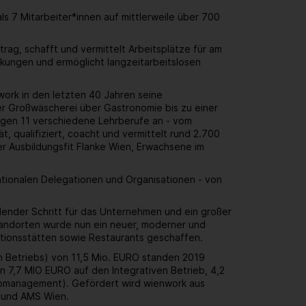
 7 Mitarbeiter*innen auf mittlerweile über 700
rag, schafft und vermittelt Arbeitsplätze für am
kungen und ermöglicht langzeitarbeitslosen
work in den letzten 40 Jahren seine
r Großwäscherei über Gastronomie bis zu einer
ungen 11 verschiedene Lehrberufe an - vom
, qualifiziert, coacht und vermittelt rund 2.700
er Ausbildungsfit Flanke Wien, Erwachsene im
ationalen Delegationen und Organisationen - von
dender Schritt für das Unternehmen und ein großer
standorten wurde nun ein neuer, moderner und
uktionsstätten sowie Restaurants geschaffen.
en Betriebs) von 11,5 Mio. EURO standen 2019
 7,7 MIO EURO auf den Integrativen Betrieb, 4,2
Jobmanagement). Gefördert wird wienwork aus
n und AMS Wien.