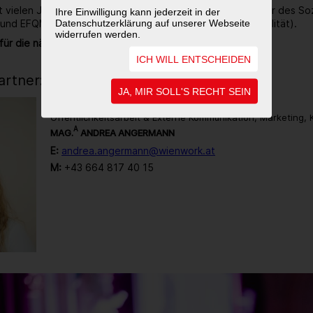
it vielen Jahren ausgezeichneter Ökoprofit-Betrieb, Träger des So
Ihre Einwilligung kann jederzeit in der
Datenschutzerklärung auf unserer Webseite
 und EFQM zertifiziert (Gütezeichen für Unternehmensqualität).
widerrufen werden.
für die nächsten 40 Jahre noch sehr viel vor.
ICH WILL ENTSCHEIDEN
rtner:in
JA, MIR SOLL'S RECHT SEIN
Öffentlichkeitsarbeit & Externe Kommunikation, Marketing,
A
MAG.
ANDREA ANGERMANN
E:
andrea.angermann@wienwork.at
M:
+43 664 817 40 15