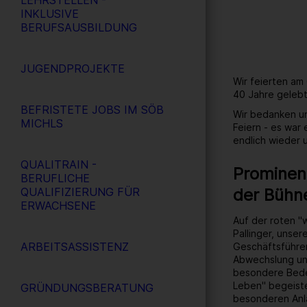
LEHRSTELLEN -
INKLUSIVE
BERUFSAUSBILDUNG
JUGENDPROJEKTE
Wir feierten am
40 Jahre gelebt
BEFRISTETE JOBS IM SÖB
Wir bedanken un
MICHLS
Feiern - es war
endlich wieder
QUALITRAIN -
Prominent
BERUFLICHE
der Bühn
QUALIFIZIERUNG FÜR
ERWACHSENE
Auf der roten "
Pallinger, unse
ARBEITSASSISTENZ
Geschäftsführer
Abwechslung un
besondere Bedeu
Leben" begeiste
GRÜNDUNGSBERATUNG
besonderen Anl