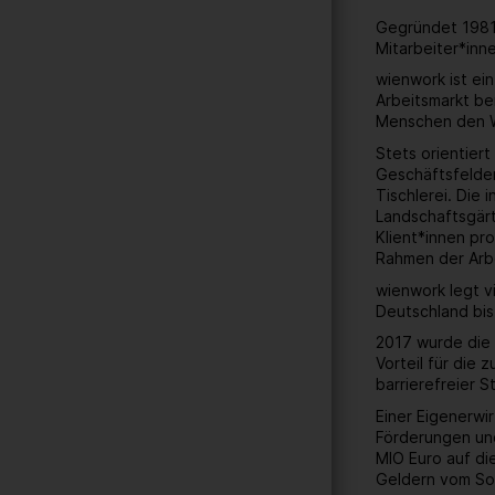
Gegründet 1981 
Mitarbeiter*inn
wienwork ist ei
Arbeitsmarkt be
Menschen den W
Stets orientier
Geschäftsfelder
Tischlerei. Die
Landschaftsgärt
Klient*innen pr
Rahmen der Arbe
wienwork legt v
Deutschland bis
2017 wurde die 
Vorteil für die
barrierefreier 
Einer Eigenerwi
Förderungen und
MIO Euro auf di
Geldern vom Soz