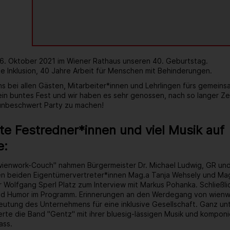
 6. Oktober 2021 im Wiener Rathaus unseren 40. Geburtstag.
e Inklusion, 40 Jahre Arbeit für Menschen mit Behinderungen.
s bei allen Gästen, Mitarbeiter*innen und Lehrlingen fürs gemein
 ein buntes Fest und wir haben es sehr genossen, nach so langer Ze
 unbeschwert Party zu machen!
e Festredner*innen und viel Musik auf
e:
wienwork-Couch" nahmen Bürgermeister Dr. Michael Ludwig, GR un
ren beiden Eigentümervertreter*innen Mag.a Tanja Wehsely und Mag
 Wolfgang Sperl Platz zum Interview mit Markus Pohanka. Schließlic
d Humor im Programm. Erinnerungen an den Werdegang von wienwo
tung des Unternehmens für eine inklusive Gesellschaft. Ganz unt
rte die Band "Gentz" mit ihrer bluesig-lässigen Musik und kompon
ass.