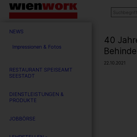
Barrierefreie
Stichw
SUCHE
Bedienung
der
Hauptnavigation
Webseite
NEWS
40 Jahr
Impressionen & Fotos
Behinde
22.10.2021
RESTAURANT SPEISEAMT
SEESTADT
DIENSTLEISTUNGEN &
PRODUKTE
JOBBÖRSE