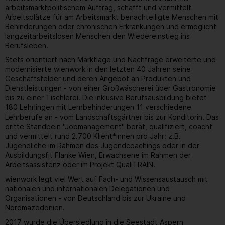
arbeitsmarktpolitischem Auftrag, schafft und vermittelt
Arbeitsplätze für am Arbeitsmarkt benachteiligte Menschen mit
Behinderungen oder chronischen Erkrankungen und ermöglicht
langzeitarbeitslosen Menschen den Wiedereinstieg ins
Berufsleben.
Stets orientiert nach Marktlage und Nachfrage erweiterte und
modernisierte wienwork in den letzten 40 Jahren seine
Geschäftsfelder und deren Angebot an Produkten und
Dienstleistungen - von einer Großwäscherei über Gastronomie
bis zu einer Tischlerei. Die inklusive Berufsausbildung bietet
180 Lehrlingen mit Lernbehinderungen 11 verschiedene
Lehrberufe an - vom Landschaftsgärtner bis zur Konditorin. Das
dritte Standbein "Jobmanagement" berät, qualifiziert, coacht
und vermittelt rund 2.700 Klient*innen pro Jahr: z.B.
Jugendliche im Rahmen des Jugendcoachings oder in der
Ausbildungsfit Flanke Wien, Erwachsene im Rahmen der
Arbeitsassistenz oder im Projekt QualiTRAIN.
wienwork legt viel Wert auf Fach- und Wissensaustausch mit
nationalen und internationalen Delegationen und
Organisationen - von Deutschland bis zur Ukraine und
Nordmazedonien.
2017 wurde die Übersiedlung in die Seestadt Aspern