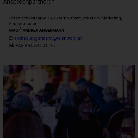
Ansprechpartner:in
Öffentlichkeitsarbeit & Externe Kommunikation, Marketing,
Kooperationen
A
MAG.
ANDREA ANGERMANN
E:
andrea.angermann@wienwork.at
M:
+43 664 817 40 15
Gallerie
82
/ 259