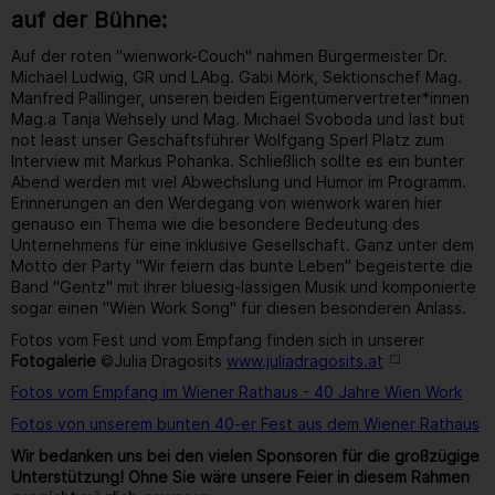
auf der Bühne:
Auf der roten "wienwork-Couch" nahmen Bürgermeister Dr.
Michael Ludwig, GR und LAbg. Gabi Mörk, Sektionschef Mag.
Manfred Pallinger, unseren beiden Eigentümervertreter*innen
Mag.a Tanja Wehsely und Mag. Michael Svoboda und last but
not least unser Geschäftsführer Wolfgang Sperl Platz zum
Interview mit Markus Pohanka. Schließlich sollte es ein bunter
Abend werden mit viel Abwechslung und Humor im Programm.
Erinnerungen an den Werdegang von wienwork waren hier
genauso ein Thema wie die besondere Bedeutung des
Unternehmens für eine inklusive Gesellschaft. Ganz unter dem
Motto der Party "Wir feiern das bunte Leben" begeisterte die
Band "Gentz" mit ihrer bluesig-lässigen Musik und komponierte
sogar einen "Wien Work Song" für diesen besonderen Anlass.
Fotos vom Fest und vom Empfang finden sich in unserer
Fotogalerie
©Julia Dragosits
www.juliadragosits.at
Fotos vom Empfang im Wiener Rathaus - 40 Jahre Wien Work
Fotos von unserem bunten 40-er Fest aus dem Wiener Rathaus
Wir bedanken uns bei den vielen Sponsoren für die großzügige
Unterstützung! Ohne Sie wäre unsere Feier in diesem Rahmen