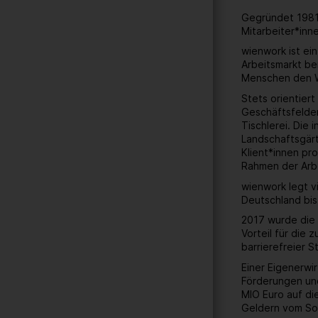
Gegründet 1981 
Mitarbeiter*inn
wienwork ist ei
Arbeitsmarkt be
Menschen den W
Stets orientier
Geschäftsfelder
Tischlerei. Die
Landschaftsgärt
Klient*innen pr
Rahmen der Arbe
wienwork legt v
Deutschland bis
2017 wurde die 
Vorteil für die
barrierefreier 
Einer Eigenerwi
Förderungen und
MIO Euro auf di
Geldern vom Soz