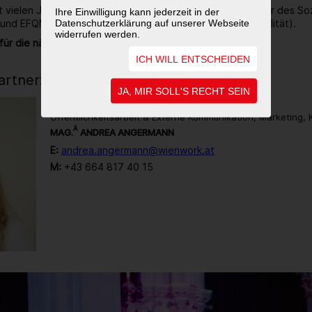
it vielen Jahren ausgezeichneter Ökoprofit-Betrieb, Träger des So
Ihre Einwilligung kann jederzeit in der
Datenschutzerklärung auf unserer Webseite
 und EFQM zertifiziert (Gütezeichen für Unternehmensqualität).
widerrufen werden.
für die nächsten 40 Jahre noch sehr viel vor.
ICH WILL ENTSCHEIDEN
rtner:in
JA, MIR SOLL'S RECHT SEIN
Öffentlichkeitsarbeit & Externe Kommunikation, Marketing,
A
MAG.
ANDREA ANGERMANN
E:
andrea.angermann@wienwork.at
M:
+43 664 817 40 15