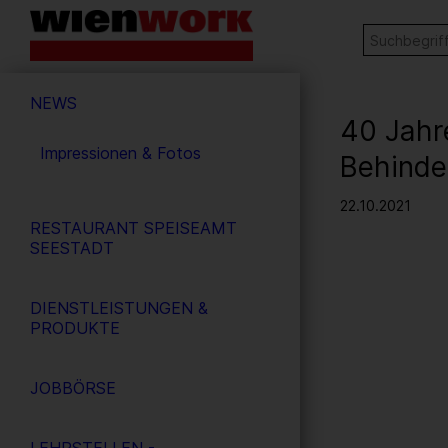
Barrierefreie
Stichw
SUCHE
Bedienung
der
Hauptnavigation
Webseite
NEWS
40 Jahr
Impressionen & Fotos
Behinde
22.10.2021
RESTAURANT SPEISEAMT
SEESTADT
DIENSTLEISTUNGEN &
PRODUKTE
JOBBÖRSE