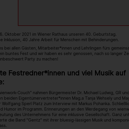
 6. Oktober 2021 im Wiener Rathaus unseren 40. Geburtstag.
e Inklusion, 40 Jahre Arbeit für Menschen mit Behinderungen.
s bei allen Gästen, Mitarbeiter*innen und Lehrlingen fürs gemein
 ein buntes Fest und wir haben es sehr genossen, nach so langer Ze
 unbeschwert Party zu machen!
e Festredner*innen und viel Musik auf
e:
wienwork-Couch" nahmen Bürgermeister Dr. Michael Ludwig, GR un
ren beiden Eigentümervertreter*innen Mag.a Tanja Wehsely und Mag
 Wolfgang Sperl Platz zum Interview mit Markus Pohanka. Schließlic
d Humor im Programm. Erinnerungen an den Werdegang von wienwo
tung des Unternehmens für eine inklusive Gesellschaft. Ganz unt
rte die Band "Gentz" mit ihrer bluesig-lässigen Musik und kompon
ass.