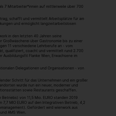
 7 Mitarbeiter*innen auf mittlerweile über 700
rag, schafft und vermittelt Arbeitsplätze für am
kungen und ermöglicht langzeitarbeitslosen
work in den letzten 40 Jahren seine
r Großwäscherei über Gastronomie bis zu einer
ungen 11 verschiedene Lehrberufe an - vom
, qualifiziert, coacht und vermittelt rund 2.700
er Ausbildungsfit Flanke Wien, Erwachsene im
ationalen Delegationen und Organisationen - von
dender Schritt für das Unternehmen und ein großer
standorten wurde nun ein neuer, moderner und
uktionsstätten sowie Restaurants geschaffen.
en Betriebs) von 11,5 Mio. EURO standen 2019
 7,7 MIO EURO auf den Integrativen Betrieb, 4,2
Jobmanagement). Gefördert wird wienwork aus
n und AMS Wien.