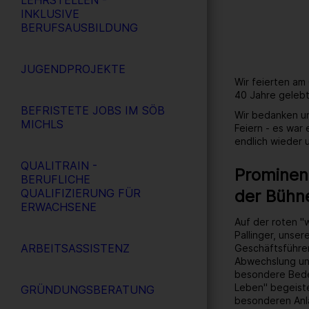
LEHRSTELLEN -
INKLUSIVE
BERUFSAUSBILDUNG
JUGENDPROJEKTE
Wir feierten am
40 Jahre gelebt
BEFRISTETE JOBS IM SÖB
Wir bedanken un
MICHLS
Feiern - es war
endlich wieder
QUALITRAIN -
Prominent
BERUFLICHE
der Bühn
QUALIFIZIERUNG FÜR
ERWACHSENE
Auf der roten "
Pallinger, unse
ARBEITSASSISTENZ
Geschäftsführer
Abwechslung un
besondere Bedeu
Leben" begeiste
GRÜNDUNGSBERATUNG
besonderen Anl