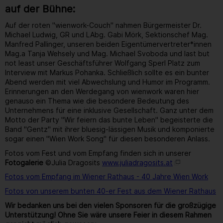
auf der Bühne:
Auf der roten "wienwork-Couch" nahmen Bürgermeister Dr.
Michael Ludwig, GR und LAbg. Gabi Mörk, Sektionschef Mag.
Manfred Pallinger, unseren beiden Eigentümervertreter*innen
Mag.a Tanja Wehsely und Mag. Michael Svoboda und last but
not least unser Geschäftsführer Wolfgang Sperl Platz zum
Interview mit Markus Pohanka. Schließlich sollte es ein bunter
Abend werden mit viel Abwechslung und Humor im Programm.
Erinnerungen an den Werdegang von wienwork waren hier
genauso ein Thema wie die besondere Bedeutung des
Unternehmens für eine inklusive Gesellschaft. Ganz unter dem
Motto der Party "Wir feiern das bunte Leben" begeisterte die
Band "Gentz" mit ihrer bluesig-lässigen Musik und komponierte
sogar einen "Wien Work Song" für diesen besonderen Anlass.
Fotos vom Fest und vom Empfang finden sich in unserer
Fotogalerie
©Julia Dragosits
www.juliadragosits.at
Fotos vom Empfang im Wiener Rathaus - 40 Jahre Wien Work
Fotos von unserem bunten 40-er Fest aus dem Wiener Rathaus
Wir bedanken uns bei den vielen Sponsoren für die großzügige
Unterstützung! Ohne Sie wäre unsere Feier in diesem Rahmen