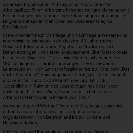
arbeitsmarktpolitischem Auftrag, schafft und vermittelt
Arbeitsplätze für am Arbeitsmarkt benachteiligte Menschen mit
Behinderungen oder chronischen Erkrankungen und ermöglicht
langzeitarbeitslosen Menschen den Wiedereinstieg ins
Berufsleben.
Stets orientiert nach Marktlage und Nachfrage erweiterte und
modernisierte wienwork in den letzten 40 Jahren seine
Geschäftsfelder und deren Angebot an Produkten und
Dienstleistungen - von einer Großwäscherei über Gastronomie
bis zu einer Tischlerei. Die inklusive Berufsausbildung bietet
180 Lehrlingen mit Lernbehinderungen 11 verschiedene
Lehrberufe an - vom Landschaftsgärtner bis zur Konditorin. Das
dritte Standbein "Jobmanagement" berät, qualifiziert, coacht
und vermittelt rund 2.700 Klient*innen pro Jahr: z.B.
Jugendliche im Rahmen des Jugendcoachings oder in der
Ausbildungsfit Flanke Wien, Erwachsene im Rahmen der
Arbeitsassistenz oder im Projekt QualiTRAIN.
wienwork legt viel Wert auf Fach- und Wissensaustausch mit
nationalen und internationalen Delegationen und
Organisationen - von Deutschland bis zur Ukraine und
Nordmazedonien.
2017 wurde die Übersiedlung in die Seestadt Aspern