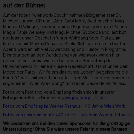
auf der Bühne:
Auf der roten "wienwork-Couch" nahmen Bürgermeister Dr.
Michael Ludwig, GR und LAbg. Gabi Mörk, Sektionschef Mag.
Manfred Pallinger, unseren beiden Eigentümervertreter*innen
Mag.a Tanja Wehsely und Mag. Michael Svoboda und last but
not least unser Geschäftsführer Wolfgang Sperl Platz zum
Interview mit Markus Pohanka. Schließlich sollte es ein bunter
Abend werden mit viel Abwechslung und Humor im Programm.
Erinnerungen an den Werdegang von wienwork waren hier
genauso ein Thema wie die besondere Bedeutung des
Unternehmens für eine inklusive Gesellschaft. Ganz unter dem
Motto der Party "Wir feiern das bunte Leben" begeisterte die
Band "Gentz" mit ihrer bluesig-lässigen Musik und komponierte
sogar einen "Wien Work Song" für diesen besonderen Anlass.
Fotos vom Fest und vom Empfang finden sich in unserer
Fotogalerie
©Julia Dragosits
www.juliadragosits.at
Fotos vom Empfang im Wiener Rathaus - 40 Jahre Wien Work
Fotos von unserem bunten 40-er Fest aus dem Wiener Rathaus
Wir bedanken uns bei den vielen Sponsoren für die großzügige
Unterstützung! Ohne Sie wäre unsere Feier in diesem Rahmen