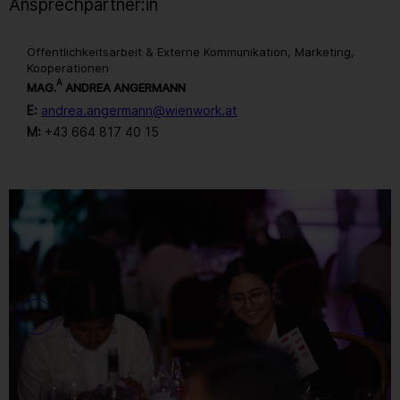
Ansprechpartner:in
Öffentlichkeitsarbeit & Externe Kommunikation, Marketing,
Kooperationen
A
MAG.
ANDREA ANGERMANN
E:
andrea.angermann@wienwork.at
M:
+43 664 817 40 15
Gallerie
145
/ 259