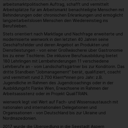
arbeitsmarktpolitischem Auftrag, schafft und vermittelt
Arbeitsplätze für am Arbeitsmarkt benachteiligte Menschen mit
Behinderungen oder chronischen Erkrankungen und ermöglicht
langzeitarbeitslosen Menschen den Wiedereinstieg ins
Berufsleben.
Stets orientiert nach Marktlage und Nachfrage erweiterte und
modernisierte wienwork in den letzten 40 Jahren seine
Geschäftsfelder und deren Angebot an Produkten und
Dienstleistungen - von einer Großwäscherei über Gastronomie
bis zu einer Tischlerei. Die inklusive Berufsausbildung bietet
180 Lehrlingen mit Lernbehinderungen 11 verschiedene
Lehrberufe an - vom Landschaftsgärtner bis zur Konditorin. Das
dritte Standbein "Jobmanagement" berät, qualifiziert, coacht
und vermittelt rund 2.700 Klient*innen pro Jahr: z.B.
Jugendliche im Rahmen des Jugendcoachings oder in der
Ausbildungsfit Flanke Wien, Erwachsene im Rahmen der
Arbeitsassistenz oder im Projekt QualiTRAIN.
wienwork legt viel Wert auf Fach- und Wissensaustausch mit
nationalen und internationalen Delegationen und
Organisationen - von Deutschland bis zur Ukraine und
Nordmazedonien.
2017 wurde die Übersiedlung in die Seestadt Aspern