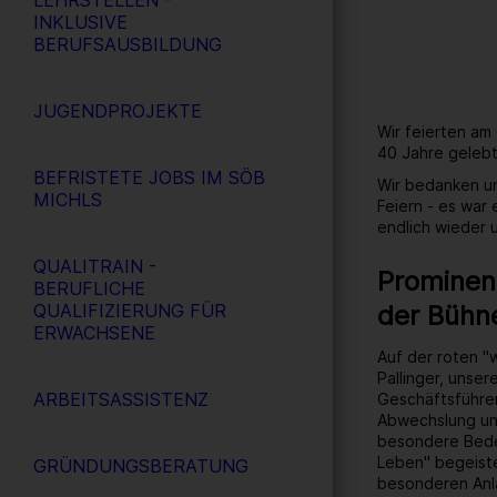
LEHRSTELLEN -
INKLUSIVE
BERUFSAUSBILDUNG
JUGENDPROJEKTE
Wir feierten am
40 Jahre gelebt
BEFRISTETE JOBS IM SÖB
Wir bedanken un
MICHLS
Feiern - es war
endlich wieder
QUALITRAIN -
Prominent
BERUFLICHE
der Bühn
QUALIFIZIERUNG FÜR
ERWACHSENE
Auf der roten "
Pallinger, unse
ARBEITSASSISTENZ
Geschäftsführer
Abwechslung un
besondere Bedeu
Leben" begeiste
GRÜNDUNGSBERATUNG
besonderen Anl