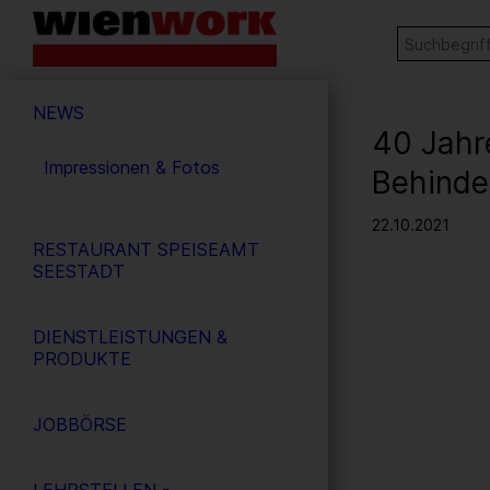
Barrierefreie
Stichw
SUCHE
Bedienung
der
Hauptnavigation
Webseite
NEWS
40 Jahr
Impressionen & Fotos
Behinde
22.10.2021
RESTAURANT SPEISEAMT
SEESTADT
DIENSTLEISTUNGEN &
PRODUKTE
JOBBÖRSE