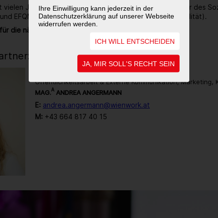
it vielen Jahren ausgezeichneter Ökoprofit-Betrieb, Träger des So
Ihre Einwilligung kann jederzeit in der
Datenschutzerklärung auf unserer Webseite
 und EFQM zertifiziert (Gütezeichen für Unternehmensqualität).
widerrufen werden.
für die nächsten 40 Jahre noch sehr viel vor.
ICH WILL ENTSCHEIDEN
rtner:in
JA, MIR SOLL'S RECHT SEIN
Öffentlichkeitsarbeit & Externe Kommunikation, Marketing,
A
MAG.
ANDREA ANGERMANN
E:
andrea.angermann@wienwork.at
M:
+43 664 817 40 15