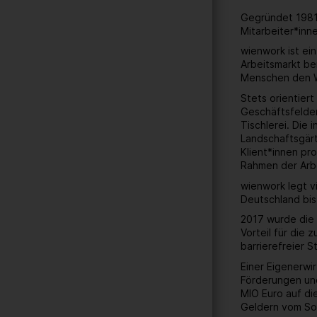
Gegründet 1981 
Mitarbeiter*inn
wienwork ist ei
Arbeitsmarkt be
Menschen den W
Stets orientier
Geschäftsfelder
Tischlerei. Die
Landschaftsgärt
Klient*innen pr
Rahmen der Arbe
wienwork legt v
Deutschland bis
2017 wurde die 
Vorteil für die
barrierefreier 
Einer Eigenerwi
Förderungen und
MIO Euro auf di
Geldern vom Soz