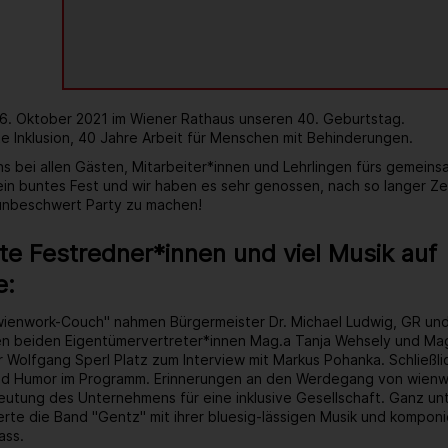
 6. Oktober 2021 im Wiener Rathaus unseren 40. Geburtstag.
e Inklusion, 40 Jahre Arbeit für Menschen mit Behinderungen.
s bei allen Gästen, Mitarbeiter*innen und Lehrlingen fürs gemein
 ein buntes Fest und wir haben es sehr genossen, nach so langer Ze
 unbeschwert Party zu machen!
e Festredner*innen und viel Musik auf
e:
wienwork-Couch" nahmen Bürgermeister Dr. Michael Ludwig, GR un
ren beiden Eigentümervertreter*innen Mag.a Tanja Wehsely und Mag
 Wolfgang Sperl Platz zum Interview mit Markus Pohanka. Schließlic
d Humor im Programm. Erinnerungen an den Werdegang von wienwo
tung des Unternehmens für eine inklusive Gesellschaft. Ganz unt
rte die Band "Gentz" mit ihrer bluesig-lässigen Musik und kompon
ass.