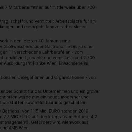
 7 Mitarbeiter*innen auf mittlerweile über 700
rag, schafft und vermittelt Arbeitsplätze für am
kungen und ermöglicht langzeitarbeitslosen
work in den letzten 40 Jahren seine
r Großwäscherei über Gastronomie bis zu einer
ungen 11 verschiedene Lehrberufe an - vom
, qualifiziert, coacht und vermittelt rund 2.700
er Ausbildungsfit Flanke Wien, Erwachsene im
ationalen Delegationen und Organisationen - von
dender Schritt für das Unternehmen und ein großer
standorten wurde nun ein neuer, moderner und
uktionsstätten sowie Restaurants geschaffen.
en Betriebs) von 11,5 Mio. EURO standen 2019
 7,7 MIO EURO auf den Integrativen Betrieb, 4,2
Jobmanagement). Gefördert wird wienwork aus
n und AMS Wien.