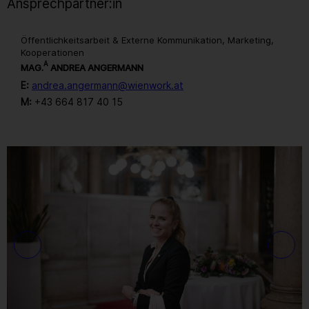
Ansprechpartner:in
Öffentlichkeitsarbeit & Externe Kommunikation, Marketing,
Kooperationen
A
MAG.
ANDREA ANGERMANN
E:
andrea.angermann@wienwork.at
M:
+43 664 817 40 15
Gallerie
228
/ 259