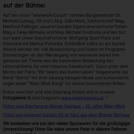
auf der Bühne:
Auf der roten "wienwork-Couch" nahmen Bürgermeister Dr.
Michael Ludwig, GR und LAbg. Gabi Mörk, Sektionschef Mag.
Manfred Pallinger, unseren beiden Eigentümervertreter*innen
Mag.a Tanja Wehsely und Mag. Michael Svoboda und last but
not least unser Geschäftsführer Wolfgang Sperl Platz zum
Interview mit Markus Pohanka. Schließlich sollte es ein bunter
Abend werden mit viel Abwechslung und Humor im Programm.
Erinnerungen an den Werdegang von wienwork waren hier
genauso ein Thema wie die besondere Bedeutung des
Unternehmens für eine inklusive Gesellschaft. Ganz unter dem
Motto der Party "Wir feiern das bunte Leben" begeisterte die
Band "Gentz" mit ihrer bluesig-lässigen Musik und komponierte
sogar einen "Wien Work Song" für diesen besonderen Anlass.
Fotos vom Fest und vom Empfang finden sich in unserer
Fotogalerie
©Julia Dragosits
www.juliadragosits.at
Fotos vom Empfang im Wiener Rathaus - 40 Jahre Wien Work
Fotos von unserem bunten 40-er Fest aus dem Wiener Rathaus
Wir bedanken uns bei den vielen Sponsoren für die großzügige
Unterstützung! Ohne Sie wäre unsere Feier in diesem Rahmen