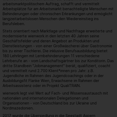
arbeitsmarktpolitischem Auftrag, schafft und vermittelt
Arbeitsplätze für am Arbeitsmarkt benachteiligte Menschen mit
Behinderungen oder chronischen Erkrankungen und ermöglicht
langzeitarbeitslosen Menschen den Wiedereinstieg ins
Berufsleben.
Stets orientiert nach Marktlage und Nachfrage erweiterte und
modernisierte wienwork in den letzten 40 Jahren seine
Geschäftsfelder und deren Angebot an Produkten und
Dienstleistungen - von einer Großwäscherei über Gastronomie
bis zu einer Tischlerei. Die inklusive Berufsausbildung bietet
180 Lehrlingen mit Lernbehinderungen 11 verschiedene
Lehrberufe an - vom Landschaftsgärtner bis zur Konditorin. Das
dritte Standbein "Jobmanagement" berät, qualifiziert, coacht
und vermittelt rund 2.700 Klient*innen pro Jahr: z.B.
Jugendliche im Rahmen des Jugendcoachings oder in der
Ausbildungsfit Flanke Wien, Erwachsene im Rahmen der
Arbeitsassistenz oder im Projekt QualiTRAIN.
wienwork legt viel Wert auf Fach- und Wissensaustausch mit
nationalen und internationalen Delegationen und
Organisationen - von Deutschland bis zur Ukraine und
Nordmazedonien.
2017 wurde die Übersiedlung in die Seestadt Aspern