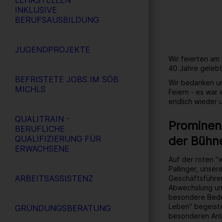
LEHRSTELLEN -
INKLUSIVE
BERUFSAUSBILDUNG
JUGENDPROJEKTE
Wir feierten am
40 Jahre gelebt
BEFRISTETE JOBS IM SÖB
Wir bedanken un
MICHLS
Feiern - es war
endlich wieder
QUALITRAIN -
Prominent
BERUFLICHE
der Bühn
QUALIFIZIERUNG FÜR
ERWACHSENE
Auf der roten "
Pallinger, unse
ARBEITSASSISTENZ
Geschäftsführer
Abwechslung un
besondere Bedeu
Leben" begeiste
GRÜNDUNGSBERATUNG
besonderen Anl