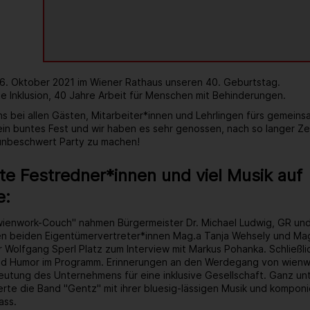
 6. Oktober 2021 im Wiener Rathaus unseren 40. Geburtstag.
e Inklusion, 40 Jahre Arbeit für Menschen mit Behinderungen.
s bei allen Gästen, Mitarbeiter*innen und Lehrlingen fürs gemein
 ein buntes Fest und wir haben es sehr genossen, nach so langer Ze
 unbeschwert Party zu machen!
e Festredner*innen und viel Musik auf
e:
wienwork-Couch" nahmen Bürgermeister Dr. Michael Ludwig, GR un
ren beiden Eigentümervertreter*innen Mag.a Tanja Wehsely und Mag
 Wolfgang Sperl Platz zum Interview mit Markus Pohanka. Schließlic
d Humor im Programm. Erinnerungen an den Werdegang von wienwo
tung des Unternehmens für eine inklusive Gesellschaft. Ganz unt
rte die Band "Gentz" mit ihrer bluesig-lässigen Musik und kompon
ass.