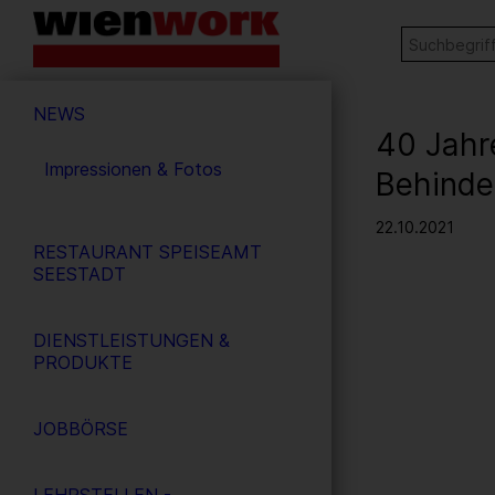
Barrierefreie
Stichw
SUCHE
Bedienung
der
Hauptnavigation
Webseite
NEWS
40 Jahr
Impressionen & Fotos
Behinde
22.10.2021
RESTAURANT SPEISEAMT
SEESTADT
DIENSTLEISTUNGEN &
PRODUKTE
JOBBÖRSE