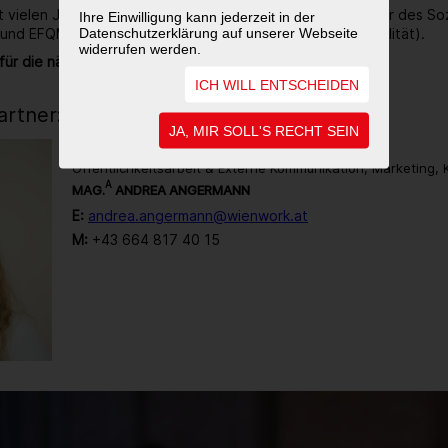
it vielen Jahren ausgezeichneter Ökoprofit-Betrieb, Träger des So
Ihre Einwilligung kann jederzeit in der
Datenschutzerklärung auf unserer Webseite
 und EFQM zertifiziert (Gütezeichen für Unternehmensqualität).
widerrufen werden.
für die nächsten 40 Jahre noch sehr viel vor.
ICH WILL ENTSCHEIDEN
rtner:in
JA, MIR SOLL'S RECHT SEIN
Öffentlichkeitsarbeit & Externe Kommunikation, Marketing,
A
MAG.
ANDREA ANGERMANN
E:
andrea.angermann@wienwork.at
M:
+43 664 817 40 15