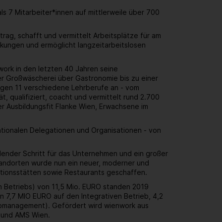
 7 Mitarbeiter*innen auf mittlerweile über 700
rag, schafft und vermittelt Arbeitsplätze für am
kungen und ermöglicht langzeitarbeitslosen
work in den letzten 40 Jahren seine
r Großwäscherei über Gastronomie bis zu einer
ungen 11 verschiedene Lehrberufe an - vom
, qualifiziert, coacht und vermittelt rund 2.700
er Ausbildungsfit Flanke Wien, Erwachsene im
ationalen Delegationen und Organisationen - von
dender Schritt für das Unternehmen und ein großer
standorten wurde nun ein neuer, moderner und
uktionsstätten sowie Restaurants geschaffen.
en Betriebs) von 11,5 Mio. EURO standen 2019
 7,7 MIO EURO auf den Integrativen Betrieb, 4,2
Jobmanagement). Gefördert wird wienwork aus
n und AMS Wien.