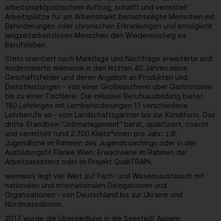
arbeitsmarktpolitischem Auftrag, schafft und vermittelt
Arbeitsplätze für am Arbeitsmarkt benachteiligte Menschen mit
Behinderungen oder chronischen Erkrankungen und ermöglicht
langzeitarbeitslosen Menschen den Wiedereinstieg ins
Berufsleben.
Stets orientiert nach Marktlage und Nachfrage erweiterte und
modernisierte wienwork in den letzten 40 Jahren seine
Geschäftsfelder und deren Angebot an Produkten und
Dienstleistungen - von einer Großwäscherei über Gastronomie
bis zu einer Tischlerei. Die inklusive Berufsausbildung bietet
180 Lehrlingen mit Lernbehinderungen 11 verschiedene
Lehrberufe an - vom Landschaftsgärtner bis zur Konditorin. Das
dritte Standbein "Jobmanagement" berät, qualifiziert, coacht
und vermittelt rund 2.700 Klient*innen pro Jahr: z.B.
Jugendliche im Rahmen des Jugendcoachings oder in der
Ausbildungsfit Flanke Wien, Erwachsene im Rahmen der
Arbeitsassistenz oder im Projekt QualiTRAIN.
wienwork legt viel Wert auf Fach- und Wissensaustausch mit
nationalen und internationalen Delegationen und
Organisationen - von Deutschland bis zur Ukraine und
Nordmazedonien.
2017 wurde die Übersiedlung in die Seestadt Aspern