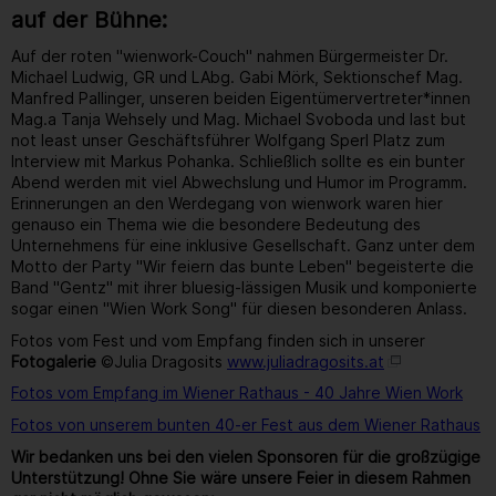
auf der Bühne:
Auf der roten "wienwork-Couch" nahmen Bürgermeister Dr.
Michael Ludwig, GR und LAbg. Gabi Mörk, Sektionschef Mag.
Manfred Pallinger, unseren beiden Eigentümervertreter*innen
Mag.a Tanja Wehsely und Mag. Michael Svoboda und last but
not least unser Geschäftsführer Wolfgang Sperl Platz zum
Interview mit Markus Pohanka. Schließlich sollte es ein bunter
Abend werden mit viel Abwechslung und Humor im Programm.
Erinnerungen an den Werdegang von wienwork waren hier
genauso ein Thema wie die besondere Bedeutung des
Unternehmens für eine inklusive Gesellschaft. Ganz unter dem
Motto der Party "Wir feiern das bunte Leben" begeisterte die
Band "Gentz" mit ihrer bluesig-lässigen Musik und komponierte
sogar einen "Wien Work Song" für diesen besonderen Anlass.
Fotos vom Fest und vom Empfang finden sich in unserer
Fotogalerie
©Julia Dragosits
www.juliadragosits.at
Fotos vom Empfang im Wiener Rathaus - 40 Jahre Wien Work
Fotos von unserem bunten 40-er Fest aus dem Wiener Rathaus
Wir bedanken uns bei den vielen Sponsoren für die großzügige
Unterstützung! Ohne Sie wäre unsere Feier in diesem Rahmen