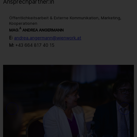
Ansprechpartner:in
Öffentlichkeitsarbeit & Externe Kommunikation, Marketing,
Kooperationen
A
MAG.
ANDREA ANGERMANN
E:
andrea.angermann@wienwork.at
M:
+43 664 817 40 15
Gallerie
251
/ 259