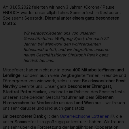
Am 31.05.2022 feierten wir nach 3 Jahren (Corona-)Pause
ENDLICH wieder unser alljährliches Sommerfest im Restaurant
Speiseamt Seestadt.
Diesmal unter einem ganz besonderen
Motto:
Wir verabschiedeten uns von unserem
Geschäftsführer Wolfgang Sperl, der nach 22
Jahren bei wienwork den wohlverdienten
Ruhestand antritt, und wir begrüßten unseren
neuen Geschäftsführer Christoph Parak ganz
herzlich bei uns.
Mitgefeiert haben nicht nur in etwa
400 Mitarbeiter*innen und
Lehrlinge
, sondern auch viele Wegbegleiter*innen, Freunde und
Fördergeber von wienwork, selbst unser
Bezirksvorsteher Ernst
Nevrivy
beehrte uns. Unser ganz
besonderer Ehrengast,
Stadtrat Peter Hacker
, zeichnete im Rahmen des Sommerfests
unseren scheidenden Geschäftsführer mit dem
Silbernen
Ehrenzeichen für Verdienste um das Land Wien
aus - wir freuen
uns sehr darüber und sind auch ganz stolz.
Ein
besonderer Dank
gilt den
Österreichische Lotterien
, die
unser Sommerfest so großzügig unterstützt haben! Wir freuen
uns sehr über die Fortsetzung der langjährigen Kooperation.