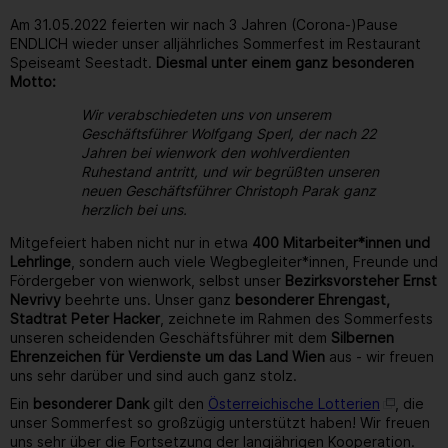
Am 31.05.2022 feierten wir nach 3 Jahren (Corona-)Pause
ENDLICH wieder unser alljährliches Sommerfest im Restaurant
Speiseamt Seestadt.
Diesmal unter einem ganz besonderen
Motto:
Wir verabschiedeten uns von unserem
Geschäftsführer Wolfgang Sperl, der nach 22
Jahren bei wienwork den wohlverdienten
Ruhestand antritt, und wir begrüßten unseren
neuen Geschäftsführer Christoph Parak ganz
herzlich bei uns.
Mitgefeiert haben nicht nur in etwa
400 Mitarbeiter*innen und
Lehrlinge
, sondern auch viele Wegbegleiter*innen, Freunde und
Fördergeber von wienwork, selbst unser
Bezirksvorsteher Ernst
Nevrivy
beehrte uns. Unser ganz
besonderer Ehrengast,
Stadtrat Peter Hacker
, zeichnete im Rahmen des Sommerfests
unseren scheidenden Geschäftsführer mit dem
Silbernen
Ehrenzeichen für Verdienste um das Land Wien
aus - wir freuen
uns sehr darüber und sind auch ganz stolz.
Ein
besonderer Dank
gilt den
Österreichische Lotterien
, die
unser Sommerfest so großzügig unterstützt haben! Wir freuen
uns sehr über die Fortsetzung der langjährigen Kooperation.