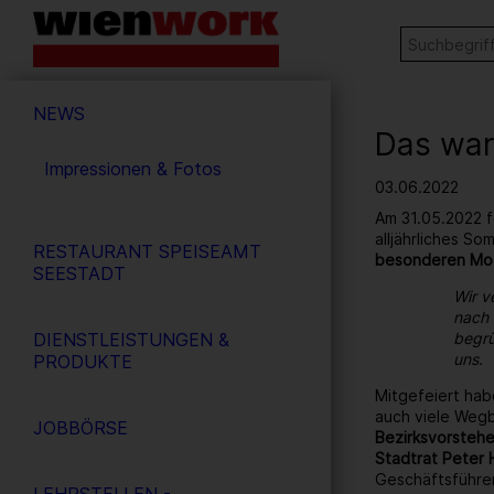
Barrierefreie
Stichw
SUCHE
Bedienung
der
Hauptnavigation
Webseite
NEWS
Das war
Impressionen & Fotos
03.06.2022
Am 31.05.2022 f
alljährliches S
RESTAURANT SPEISEAMT
besonderen Mo
SEESTADT
Wir v
nach 
DIENSTLEISTUNGEN &
begrü
uns.
PRODUKTE
Mitgefeiert hab
auch viele Wegb
JOBBÖRSE
Bezirksvorstehe
Stadtrat Peter 
Geschäftsführe