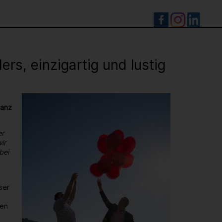
S
s, einzigartig und lustig
ganz
er
ir
bei
ser
den