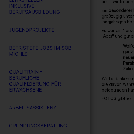
LEHRSTELLEN -
aus - wir freuen
INKLUSIVE
Ein
besonderer
BERUFSAUSBILDUNG
großzügig unter
langjährigen Ko
JUGENDPROJEKTE
Es war ein "lei
"Acts" und gute
Wolfg
BEFRISTETE JOBS IM SÖB
ganz 
MICHLS
neuen
Parak
Zukun
QUALITRAIN -
BERUFLICHE
Wir bedanken un
QUALIFIZIERUNG FÜR
die davor, währ
ERWACHSENE
beigetragen ha
FOTOS gibt es i
ARBEITSASSISTENZ
GRÜNDUNGSBERATUNG