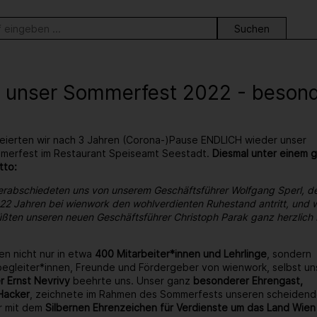
ortsuche
 unser Sommerfest 2022 - besonder
eierten wir nach 3 Jahren (Corona-)Pause ENDLICH wieder unser
ommerfest im Restaurant Speiseamt Seestadt.
Diesmal unter einem 
tto:
erabschiedeten uns von unserem Geschäftsführer Wolfgang Sperl, d
22 Jahren bei wienwork den wohlverdienten Ruhestand antritt, und w
ßten unseren neuen Geschäftsführer Christoph Parak ganz herzlich 
en nicht nur in etwa
400 Mitarbeiter*innen und Lehrlinge
, sondern
egleiter*innen, Freunde und Fördergeber von wienwork, selbst un
r Ernst Nevrivy
beehrte uns. Unser ganz
besonderer Ehrengast,
Hacker
, zeichnete im Rahmen des Sommerfests unseren scheiden
r mit dem
Silbernen Ehrenzeichen für Verdienste um das Land Wien