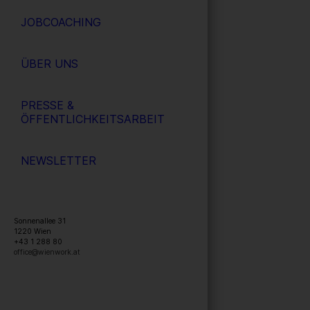
JOBCOACHING
ÜBER UNS
PRESSE &
ÖFFENTLICHKEITSARBEIT
NEWSLETTER
Sonnenallee 31
1220
Wien
+43 1 288 80
office@wienwork.at