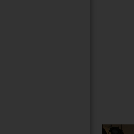
Gallerie
121
/ 264