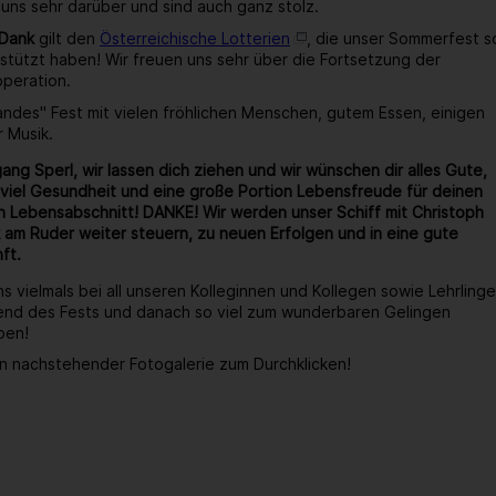
 uns sehr darüber und sind auch ganz stolz.
 Dank
gilt den
Österreichische Lotterien
, die unser Sommerfest s
stützt haben! Wir freuen uns sehr über die Fortsetzung der
operation.
wandes" Fest mit vielen fröhlichen Menschen, gutem Essen, einigen
r Musik.
ang Sperl, wir lassen dich ziehen und wir wünschen dir alles Gute,
viel Gesundheit und eine große Portion Lebensfreude für deinen
 Lebensabschnitt! DANKE! Wir werden unser Schiff mit Christoph
 am Ruder weiter steuern, zu neuen Erfolgen und in eine gute
ft.
s vielmals bei all unseren Kolleginnen und Kollegen sowie Lehrlinge
end des Fests und danach so viel zum wunderbaren Gelingen
ben!
n nachstehender Fotogalerie zum Durchklicken!