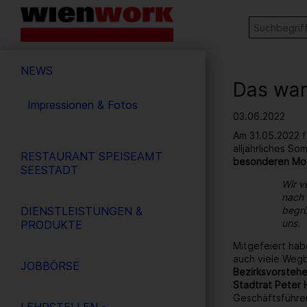
Barrierefreie
Stichw
SUCHE
Bedienung
der
Hauptnavigation
Webseite
NEWS
Das war
Impressionen & Fotos
03.06.2022
Am 31.05.2022 f
alljährliches S
RESTAURANT SPEISEAMT
besonderen Mo
SEESTADT
Wir v
nach 
DIENSTLEISTUNGEN &
begrü
uns.
PRODUKTE
Mitgefeiert hab
auch viele Wegb
JOBBÖRSE
Bezirksvorstehe
Stadtrat Peter 
Geschäftsführe