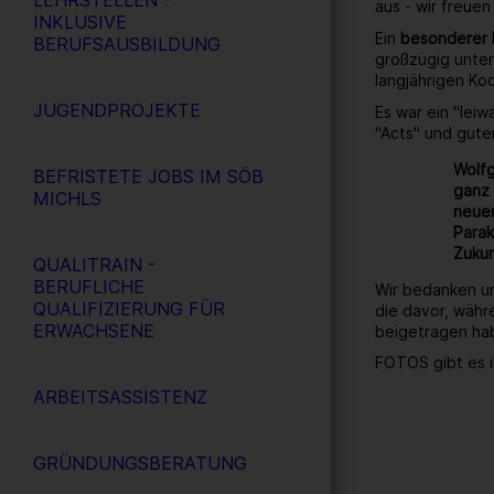
LEHRSTELLEN -
aus - wir freuen
INKLUSIVE
Ein
besonderer
BERUFSAUSBILDUNG
großzügig unter
langjährigen Ko
JUGENDPROJEKTE
Es war ein "lei
"Acts" und gute
Wolfg
BEFRISTETE JOBS IM SÖB
ganz 
MICHLS
neuen
Parak
Zukun
QUALITRAIN -
BERUFLICHE
Wir bedanken un
QUALIFIZIERUNG FÜR
die davor, währ
ERWACHSENE
beigetragen ha
FOTOS gibt es i
ARBEITSASSISTENZ
GRÜNDUNGSBERATUNG