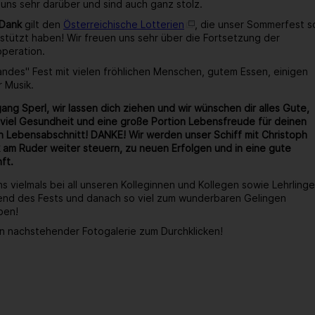
 uns sehr darüber und sind auch ganz stolz.
 Dank
gilt den
Österreichische Lotterien
, die unser Sommerfest s
stützt haben! Wir freuen uns sehr über die Fortsetzung der
operation.
wandes" Fest mit vielen fröhlichen Menschen, gutem Essen, einigen
r Musik.
ang Sperl, wir lassen dich ziehen und wir wünschen dir alles Gute,
viel Gesundheit und eine große Portion Lebensfreude für deinen
 Lebensabschnitt! DANKE! Wir werden unser Schiff mit Christoph
 am Ruder weiter steuern, zu neuen Erfolgen und in eine gute
ft.
s vielmals bei all unseren Kolleginnen und Kollegen sowie Lehrlinge
end des Fests und danach so viel zum wunderbaren Gelingen
ben!
n nachstehender Fotogalerie zum Durchklicken!