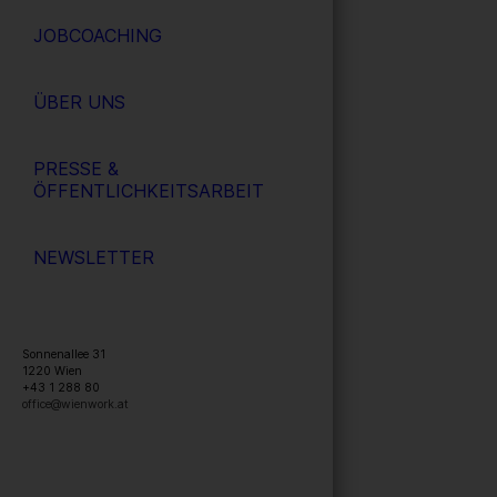
JOBCOACHING
ÜBER UNS
PRESSE &
ÖFFENTLICHKEITSARBEIT
NEWSLETTER
Sonnenallee 31
1220
Wien
+43 1 288 80
office@wienwork.at