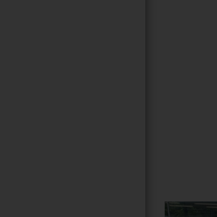
Gallerie
10
/ 264