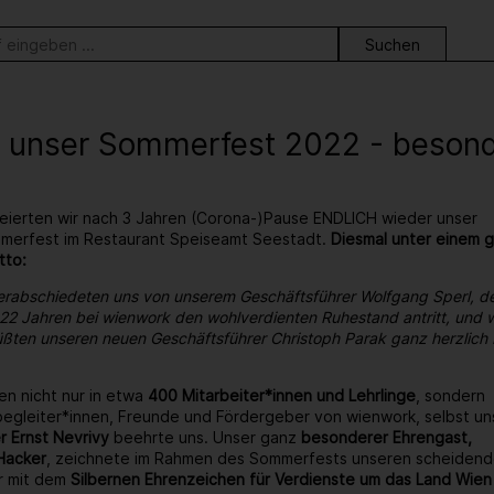
ortsuche
 unser Sommerfest 2022 - besonder
eierten wir nach 3 Jahren (Corona-)Pause ENDLICH wieder unser
ommerfest im Restaurant Speiseamt Seestadt.
Diesmal unter einem 
tto:
erabschiedeten uns von unserem Geschäftsführer Wolfgang Sperl, d
22 Jahren bei wienwork den wohlverdienten Ruhestand antritt, und w
ßten unseren neuen Geschäftsführer Christoph Parak ganz herzlich 
en nicht nur in etwa
400 Mitarbeiter*innen und Lehrlinge
, sondern
egleiter*innen, Freunde und Fördergeber von wienwork, selbst un
r Ernst Nevrivy
beehrte uns. Unser ganz
besonderer Ehrengast,
Hacker
, zeichnete im Rahmen des Sommerfests unseren scheiden
r mit dem
Silbernen Ehrenzeichen für Verdienste um das Land Wien