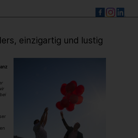
S
s, einzigartig und lustig
ganz
er
ir
bei
ser
den