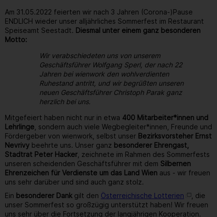
Am 31.05.2022 feierten wir nach 3 Jahren (Corona-)Pause
ENDLICH wieder unser alljährliches Sommerfest im Restaurant
Speiseamt Seestadt.
Diesmal unter einem ganz besonderen
Motto:
Wir verabschiedeten uns von unserem
Geschäftsführer Wolfgang Sperl, der nach 22
Jahren bei wienwork den wohlverdienten
Ruhestand antritt, und wir begrüßten unseren
neuen Geschäftsführer Christoph Parak ganz
herzlich bei uns.
Mitgefeiert haben nicht nur in etwa
400 Mitarbeiter*innen und
Lehrlinge
, sondern auch viele Wegbegleiter*innen, Freunde und
Fördergeber von wienwork, selbst unser
Bezirksvorsteher Ernst
Nevrivy
beehrte uns. Unser ganz
besonderer Ehrengast,
Stadtrat Peter Hacker
, zeichnete im Rahmen des Sommerfests
unseren scheidenden Geschäftsführer mit dem
Silbernen
Ehrenzeichen für Verdienste um das Land Wien
aus - wir freuen
uns sehr darüber und sind auch ganz stolz.
Ein
besonderer Dank
gilt den
Österreichische Lotterien
, die
unser Sommerfest so großzügig unterstützt haben! Wir freuen
uns sehr über die Fortsetzung der langjährigen Kooperation.