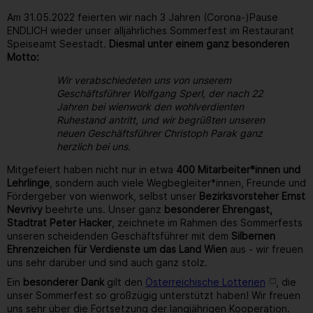
Am 31.05.2022 feierten wir nach 3 Jahren (Corona-)Pause
ENDLICH wieder unser alljährliches Sommerfest im Restaurant
Speiseamt Seestadt.
Diesmal unter einem ganz besonderen
Motto:
Wir verabschiedeten uns von unserem
Geschäftsführer Wolfgang Sperl, der nach 22
Jahren bei wienwork den wohlverdienten
Ruhestand antritt, und wir begrüßten unseren
neuen Geschäftsführer Christoph Parak ganz
herzlich bei uns.
Mitgefeiert haben nicht nur in etwa
400 Mitarbeiter*innen und
Lehrlinge
, sondern auch viele Wegbegleiter*innen, Freunde und
Fördergeber von wienwork, selbst unser
Bezirksvorsteher Ernst
Nevrivy
beehrte uns. Unser ganz
besonderer Ehrengast,
Stadtrat Peter Hacker
, zeichnete im Rahmen des Sommerfests
unseren scheidenden Geschäftsführer mit dem
Silbernen
Ehrenzeichen für Verdienste um das Land Wien
aus - wir freuen
uns sehr darüber und sind auch ganz stolz.
Ein
besonderer Dank
gilt den
Österreichische Lotterien
, die
unser Sommerfest so großzügig unterstützt haben! Wir freuen
uns sehr über die Fortsetzung der langjährigen Kooperation.