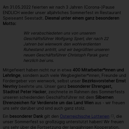
Am 31.05.2022 feierten wir nach 3 Jahren (Corona-)Pause
ENDLICH wieder unser alljährliches Sommerfest im Restaurant
Speiseamt Seestadt.
Diesmal unter einem ganz besonderen
Motto:
Wir verabschiedeten uns von unserem
Geschäftsführer Wolfgang Sperl, der nach 22
Jahren bei wienwork den wohlverdienten
Ruhestand antritt, und wir begrüßten unseren
neuen Geschäftsführer Christoph Parak ganz
herzlich bei uns.
Mitgefeiert haben nicht nur in etwa
400 Mitarbeiter*innen und
Lehrlinge
, sondern auch viele Wegbegleiter*innen, Freunde und
Fördergeber von wienwork, selbst unser
Bezirksvorsteher Ernst
Nevrivy
beehrte uns. Unser ganz
besonderer Ehrengast,
Stadtrat Peter Hacker
, zeichnete im Rahmen des Sommerfests
unseren scheidenden Geschäftsführer mit dem
Silbernen
Ehrenzeichen für Verdienste um das Land Wien
aus - wir freuen
uns sehr darüber und sind auch ganz stolz.
Ein
besonderer Dank
gilt den
Österreichische Lotterien
, die
unser Sommerfest so großzügig unterstützt haben! Wir freuen
uns sehr über die Fortsetzung der langjährigen Kooperation.