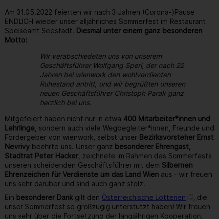
Am 31.05.2022 feierten wir nach 3 Jahren (Corona-)Pause
ENDLICH wieder unser alljährliches Sommerfest im Restaurant
Speiseamt Seestadt.
Diesmal unter einem ganz besonderen
Motto:
Wir verabschiedeten uns von unserem
Geschäftsführer Wolfgang Sperl, der nach 22
Jahren bei wienwork den wohlverdienten
Ruhestand antritt, und wir begrüßten unseren
neuen Geschäftsführer Christoph Parak ganz
herzlich bei uns.
Mitgefeiert haben nicht nur in etwa
400 Mitarbeiter*innen und
Lehrlinge
, sondern auch viele Wegbegleiter*innen, Freunde und
Fördergeber von wienwork, selbst unser
Bezirksvorsteher Ernst
Nevrivy
beehrte uns. Unser ganz
besonderer Ehrengast,
Stadtrat Peter Hacker
, zeichnete im Rahmen des Sommerfests
unseren scheidenden Geschäftsführer mit dem
Silbernen
Ehrenzeichen für Verdienste um das Land Wien
aus - wir freuen
uns sehr darüber und sind auch ganz stolz.
Ein
besonderer Dank
gilt den
Österreichische Lotterien
, die
unser Sommerfest so großzügig unterstützt haben! Wir freuen
uns sehr über die Fortsetzung der langjährigen Kooperation.