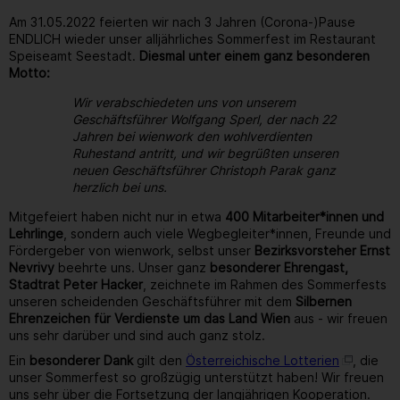
Am 31.05.2022 feierten wir nach 3 Jahren (Corona-)Pause
ENDLICH wieder unser alljährliches Sommerfest im Restaurant
Speiseamt Seestadt.
Diesmal unter einem ganz besonderen
Motto:
Wir verabschiedeten uns von unserem
Geschäftsführer Wolfgang Sperl, der nach 22
Jahren bei wienwork den wohlverdienten
Ruhestand antritt, und wir begrüßten unseren
neuen Geschäftsführer Christoph Parak ganz
herzlich bei uns.
Mitgefeiert haben nicht nur in etwa
400 Mitarbeiter*innen und
Lehrlinge
, sondern auch viele Wegbegleiter*innen, Freunde und
Fördergeber von wienwork, selbst unser
Bezirksvorsteher Ernst
Nevrivy
beehrte uns. Unser ganz
besonderer Ehrengast,
Stadtrat Peter Hacker
, zeichnete im Rahmen des Sommerfests
unseren scheidenden Geschäftsführer mit dem
Silbernen
Ehrenzeichen für Verdienste um das Land Wien
aus - wir freuen
uns sehr darüber und sind auch ganz stolz.
Ein
besonderer Dank
gilt den
Österreichische Lotterien
, die
unser Sommerfest so großzügig unterstützt haben! Wir freuen
uns sehr über die Fortsetzung der langjährigen Kooperation.