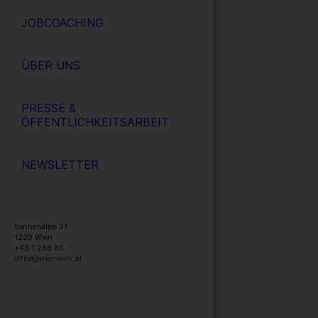
JOBCOACHING
ÜBER UNS
PRESSE &
ÖFFENTLICHKEITSARBEIT
NEWSLETTER
Sonnenallee 31
1220
Wien
+43 1 288 80
office@wienwork.at