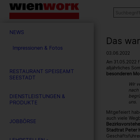
Barrierefreie
Stichw
SUCHE
Bedienung
der
Hauptnavigation
Webseite
NEWS
Das war
Impressionen & Fotos
03.06.2022
Am 31.05.2022 f
alljährliches S
RESTAURANT SPEISEAMT
besonderen Mo
SEESTADT
Wir v
nach 
DIENSTLEISTUNGEN &
begrü
uns.
PRODUKTE
Mitgefeiert hab
auch viele Wegb
JOBBÖRSE
Bezirksvorstehe
Stadtrat Peter 
Geschäftsführe