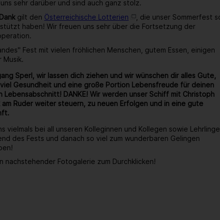
 uns sehr darüber und sind auch ganz stolz.
 Dank
gilt den
Österreichische Lotterien
, die unser Sommerfest s
stützt haben! Wir freuen uns sehr über die Fortsetzung der
operation.
wandes" Fest mit vielen fröhlichen Menschen, gutem Essen, einigen
r Musik.
ang Sperl, wir lassen dich ziehen und wir wünschen dir alles Gute,
viel Gesundheit und eine große Portion Lebensfreude für deinen
 Lebensabschnitt! DANKE! Wir werden unser Schiff mit Christoph
 am Ruder weiter steuern, zu neuen Erfolgen und in eine gute
ft.
s vielmals bei all unseren Kolleginnen und Kollegen sowie Lehrlinge
end des Fests und danach so viel zum wunderbaren Gelingen
ben!
n nachstehender Fotogalerie zum Durchklicken!