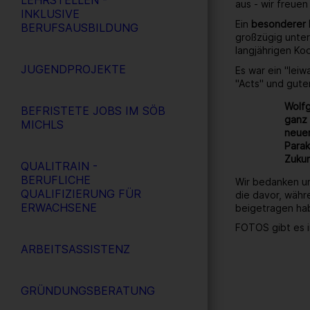
LEHRSTELLEN -
aus - wir freuen
INKLUSIVE
Ein
besonderer
BERUFSAUSBILDUNG
großzügig unter
langjährigen Ko
JUGENDPROJEKTE
Es war ein "lei
"Acts" und gute
Wolfg
BEFRISTETE JOBS IM SÖB
ganz 
MICHLS
neuen
Parak
Zukun
QUALITRAIN -
BERUFLICHE
Wir bedanken un
QUALIFIZIERUNG FÜR
die davor, währ
ERWACHSENE
beigetragen ha
FOTOS gibt es i
ARBEITSASSISTENZ
GRÜNDUNGSBERATUNG