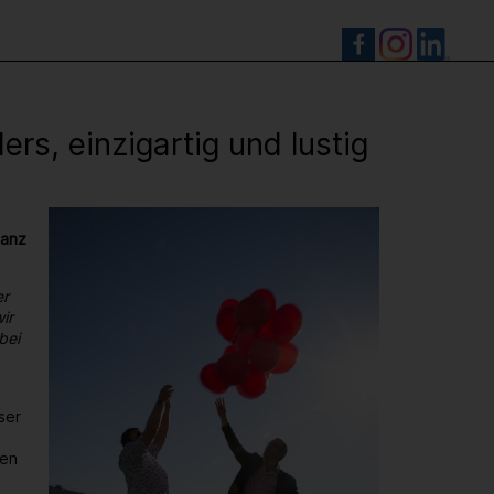
S
s, einzigartig und lustig
ganz
er
ir
bei
ser
den