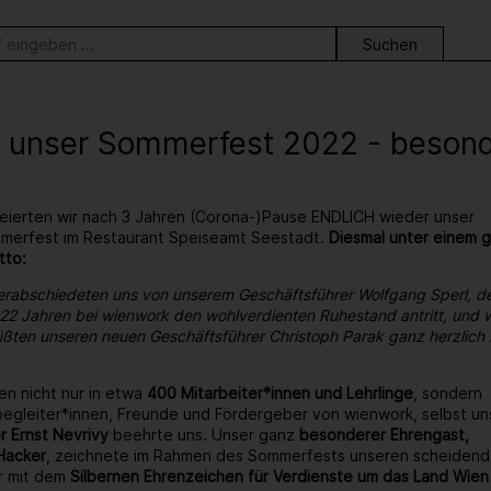
ortsuche
 unser Sommerfest 2022 - besonder
eierten wir nach 3 Jahren (Corona-)Pause ENDLICH wieder unser
ommerfest im Restaurant Speiseamt Seestadt.
Diesmal unter einem 
tto:
erabschiedeten uns von unserem Geschäftsführer Wolfgang Sperl, d
22 Jahren bei wienwork den wohlverdienten Ruhestand antritt, und w
ßten unseren neuen Geschäftsführer Christoph Parak ganz herzlich 
en nicht nur in etwa
400 Mitarbeiter*innen und Lehrlinge
, sondern
egleiter*innen, Freunde und Fördergeber von wienwork, selbst un
r Ernst Nevrivy
beehrte uns. Unser ganz
besonderer Ehrengast,
Hacker
, zeichnete im Rahmen des Sommerfests unseren scheiden
r mit dem
Silbernen Ehrenzeichen für Verdienste um das Land Wien