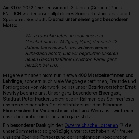
Am 31.05.2022 feierten wir nach 3 Jahren (Corona-)Pause
ENDLICH wieder unser alljährliches Sommerfest im Restaurant
Speiseamt Seestadt.
Diesmal unter einem ganz besonderen
Motto:
Wir verabschiedeten uns von unserem
Geschäftsführer Wolfgang Sperl, der nach 22
Jahren bei wienwork den wohlverdienten
Ruhestand antritt, und wir begrüßten unseren
neuen Geschäftsführer Christoph Parak ganz
herzlich bei uns.
Mitgefeiert haben nicht nur in etwa
400 Mitarbeiter*innen und
Lehrlinge
, sondern auch viele Wegbegleiter*innen, Freunde und
Fördergeber von wienwork, selbst unser
Bezirksvorsteher Ernst
Nevrivy
beehrte uns. Unser ganz
besonderer Ehrengast,
Stadtrat Peter Hacker
, zeichnete im Rahmen des Sommerfests
unseren scheidenden Geschäftsführer mit dem
Silbernen
Ehrenzeichen für Verdienste um das Land Wien
aus - wir freuen
uns sehr darüber und sind auch ganz stolz.
Ein
besonderer Dank
gilt den
Österreichische Lotterien
, die
unser Sommerfest so großzügig unterstützt haben! Wir freuen
uns sehr über die Fortsetzung der langjährigen Kooperation.