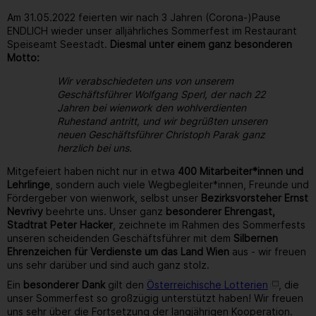
Am 31.05.2022 feierten wir nach 3 Jahren (Corona-)Pause
ENDLICH wieder unser alljährliches Sommerfest im Restaurant
Speiseamt Seestadt.
Diesmal unter einem ganz besonderen
Motto:
Wir verabschiedeten uns von unserem
Geschäftsführer Wolfgang Sperl, der nach 22
Jahren bei wienwork den wohlverdienten
Ruhestand antritt, und wir begrüßten unseren
neuen Geschäftsführer Christoph Parak ganz
herzlich bei uns.
Mitgefeiert haben nicht nur in etwa
400 Mitarbeiter*innen und
Lehrlinge
, sondern auch viele Wegbegleiter*innen, Freunde und
Fördergeber von wienwork, selbst unser
Bezirksvorsteher Ernst
Nevrivy
beehrte uns. Unser ganz
besonderer Ehrengast,
Stadtrat Peter Hacker
, zeichnete im Rahmen des Sommerfests
unseren scheidenden Geschäftsführer mit dem
Silbernen
Ehrenzeichen für Verdienste um das Land Wien
aus - wir freuen
uns sehr darüber und sind auch ganz stolz.
Ein
besonderer Dank
gilt den
Österreichische Lotterien
, die
unser Sommerfest so großzügig unterstützt haben! Wir freuen
uns sehr über die Fortsetzung der langjährigen Kooperation.