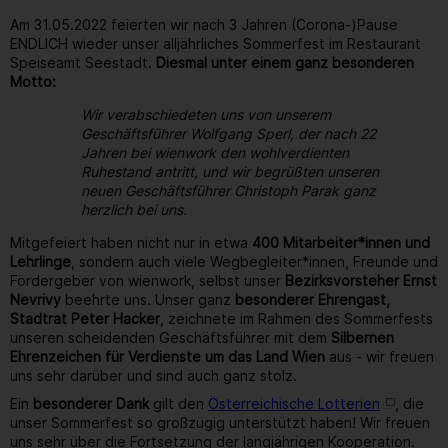
Am 31.05.2022 feierten wir nach 3 Jahren (Corona-)Pause
ENDLICH wieder unser alljährliches Sommerfest im Restaurant
Speiseamt Seestadt.
Diesmal unter einem ganz besonderen
Motto:
Wir verabschiedeten uns von unserem
Geschäftsführer Wolfgang Sperl, der nach 22
Jahren bei wienwork den wohlverdienten
Ruhestand antritt, und wir begrüßten unseren
neuen Geschäftsführer Christoph Parak ganz
herzlich bei uns.
Mitgefeiert haben nicht nur in etwa
400 Mitarbeiter*innen und
Lehrlinge
, sondern auch viele Wegbegleiter*innen, Freunde und
Fördergeber von wienwork, selbst unser
Bezirksvorsteher Ernst
Nevrivy
beehrte uns. Unser ganz
besonderer Ehrengast,
Stadtrat Peter Hacker
, zeichnete im Rahmen des Sommerfests
unseren scheidenden Geschäftsführer mit dem
Silbernen
Ehrenzeichen für Verdienste um das Land Wien
aus - wir freuen
uns sehr darüber und sind auch ganz stolz.
Ein
besonderer Dank
gilt den
Österreichische Lotterien
, die
unser Sommerfest so großzügig unterstützt haben! Wir freuen
uns sehr über die Fortsetzung der langjährigen Kooperation.