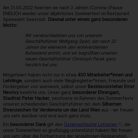
Am 31.05.2022 feierten wir nach 3 Jahren (Corona-)Pause
ENDLICH wieder unser alljährliches Sommerfest im Restaurant
Speiseamt Seestadt.
Diesmal unter einem ganz besonderen
Motto:
Wir verabschiedeten uns von unserem
Geschäftsführer Wolfgang Sperl, der nach 22
Jahren bei wienwork den wohlverdienten
Ruhestand antritt, und wir begrüßten unseren
neuen Geschäftsführer Christoph Parak ganz
herzlich bei uns.
Mitgefeiert haben nicht nur in etwa
400 Mitarbeiter*innen und
Lehrlinge
, sondern auch viele Wegbegleiter*innen, Freunde und
Fördergeber von wienwork, selbst unser
Bezirksvorsteher Ernst
Nevrivy
beehrte uns. Unser ganz
besonderer Ehrengast,
Stadtrat Peter Hacker
, zeichnete im Rahmen des Sommerfests
unseren scheidenden Geschäftsführer mit dem
Silbernen
Ehrenzeichen für Verdienste um das Land Wien
aus - wir freuen
uns sehr darüber und sind auch ganz stolz.
Ein
besonderer Dank
gilt den
Österreichische Lotterien
, die
unser Sommerfest so großzügig unterstützt haben! Wir freuen
uns sehr über die Fortsetzung der langjährigen Kooperation.