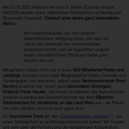
Am 31.05.2022 feierten wir nach 3 Jahren (Corona-)Pause
ENDLICH wieder unser alljährliches Sommerfest im Restaurant
Speiseamt Seestadt.
Diesmal unter einem ganz besonderen
Motto:
Wir verabschiedeten uns von unserem
Geschäftsführer Wolfgang Sperl, der nach 22
Jahren bei wienwork den wohlverdienten
Ruhestand antritt, und wir begrüßten unseren
neuen Geschäftsführer Christoph Parak ganz
herzlich bei uns.
Mitgefeiert haben nicht nur in etwa
400 Mitarbeiter*innen und
Lehrlinge
, sondern auch viele Wegbegleiter*innen, Freunde und
Fördergeber von wienwork, selbst unser
Bezirksvorsteher Ernst
Nevrivy
beehrte uns. Unser ganz
besonderer Ehrengast,
Stadtrat Peter Hacker
, zeichnete im Rahmen des Sommerfests
unseren scheidenden Geschäftsführer mit dem
Silbernen
Ehrenzeichen für Verdienste um das Land Wien
aus - wir freuen
uns sehr darüber und sind auch ganz stolz.
Ein
besonderer Dank
gilt den
Österreichische Lotterien
, die
unser Sommerfest so großzügig unterstützt haben! Wir freuen
uns sehr über die Fortsetzung der langjährigen Kooperation.