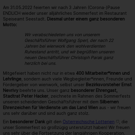
Am 31.05.2022 feierten wir nach 3 Jahren (Corona-)Pause
ENDLICH wieder unser alljährliches Sommerfest im Restaurant
Speiseamt Seestadt.
Diesmal unter einem ganz besonderen
Motto:
Wir verabschiedeten uns von unserem
Geschäftsführer Wolfgang Sperl, der nach 22
Jahren bei wienwork den wohlverdienten
Ruhestand antritt, und wir begrüßten unseren
neuen Geschäftsführer Christoph Parak ganz
herzlich bei uns.
Mitgefeiert haben nicht nur in etwa
400 Mitarbeiter*innen und
Lehrlinge
, sondern auch viele Wegbegleiter*innen, Freunde und
Fördergeber von wienwork, selbst unser
Bezirksvorsteher Ernst
Nevrivy
beehrte uns. Unser ganz
besonderer Ehrengast,
Stadtrat Peter Hacker
, zeichnete im Rahmen des Sommerfests
unseren scheidenden Geschäftsführer mit dem
Silbernen
Ehrenzeichen für Verdienste um das Land Wien
aus - wir freuen
uns sehr darüber und sind auch ganz stolz.
Ein
besonderer Dank
gilt den
Österreichische Lotterien
, die
unser Sommerfest so großzügig unterstützt haben! Wir freuen
uns sehr über die Fortsetzung der langjährigen Kooperation.