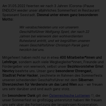
Am 31.05.2022 feierten wir nach 3 Jahren (Corona-)Pause
ENDLICH wieder unser alljährliches Sommerfest im Restaurant
Speiseamt Seestadt.
Diesmal unter einem ganz besonderen
Motto:
Wir verabschiedeten uns von unserem
Geschäftsführer Wolfgang Sperl, der nach 22
Jahren bei wienwork den wohlverdienten
Ruhestand antritt, und wir begrüßten unseren
neuen Geschäftsführer Christoph Parak ganz
herzlich bei uns.
Mitgefeiert haben nicht nur in etwa
400 Mitarbeiter*innen und
Lehrlinge
, sondern auch viele Wegbegleiter*innen, Freunde und
Fördergeber von wienwork, selbst unser
Bezirksvorsteher Ernst
Nevrivy
beehrte uns. Unser ganz
besonderer Ehrengast,
Stadtrat Peter Hacker
, zeichnete im Rahmen des Sommerfests
unseren scheidenden Geschäftsführer mit dem
Silbernen
Ehrenzeichen für Verdienste um das Land Wien
aus - wir freuen
uns sehr darüber und sind auch ganz stolz.
Ein
besonderer Dank
gilt den
Österreichische Lotterien
, die
unser Sommerfest so großzügig unterstützt haben! Wir freuen
uns sehr über die Fortsetzung der langjährigen Kooperation.