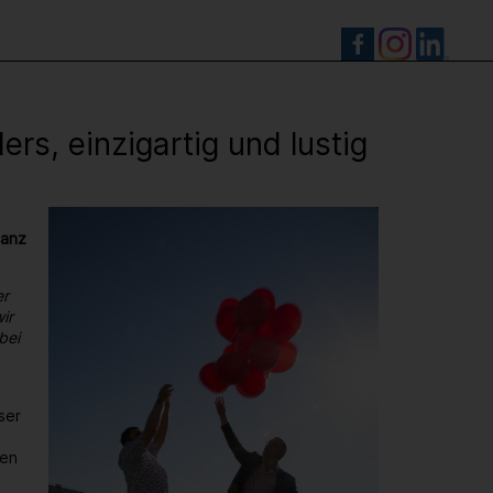
S
s, einzigartig und lustig
ganz
er
ir
bei
ser
den