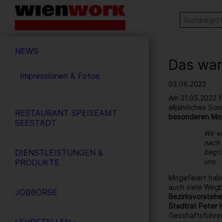
Barrierefreie
Stichw
SUCHE
Bedienung
der
Hauptnavigation
Webseite
NEWS
Das war
Impressionen & Fotos
03.06.2022
Am 31.05.2022 f
alljährliches S
RESTAURANT SPEISEAMT
besonderen Mo
SEESTADT
Wir v
nach 
DIENSTLEISTUNGEN &
begrü
uns.
PRODUKTE
Mitgefeiert hab
auch viele Wegb
JOBBÖRSE
Bezirksvorstehe
Stadtrat Peter 
Geschäftsführe