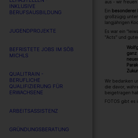
LEHRSTELLEN -
aus - wir freuen
INKLUSIVE
Ein
besonderer
BERUFSAUSBILDUNG
großzügig unter
langjährigen Ko
JUGENDPROJEKTE
Es war ein "lei
"Acts" und gute
Wolfg
BEFRISTETE JOBS IM SÖB
ganz 
MICHLS
neuen
Parak
Zukun
QUALITRAIN -
BERUFLICHE
Wir bedanken un
QUALIFIZIERUNG FÜR
die davor, währ
ERWACHSENE
beigetragen ha
FOTOS gibt es i
ARBEITSASSISTENZ
GRÜNDUNGSBERATUNG