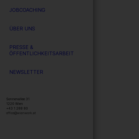
JOBCOACHING
ÜBER UNS
PRESSE &
ÖFFENTLICHKEITSARBEIT
NEWSLETTER
Sonnenallee 31
1220
Wien
+43 1 288 80
office@wienwork.at