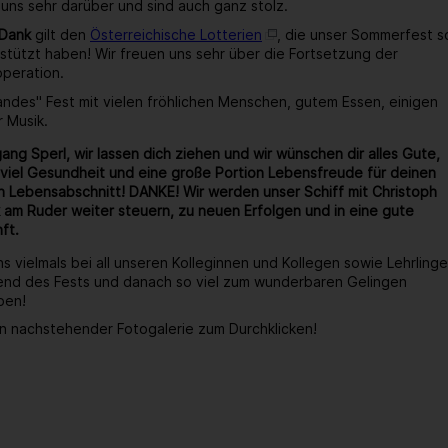
 uns sehr darüber und sind auch ganz stolz.
 Dank
gilt den
Österreichische Lotterien
, die unser Sommerfest s
stützt haben! Wir freuen uns sehr über die Fortsetzung der
operation.
wandes" Fest mit vielen fröhlichen Menschen, gutem Essen, einigen
r Musik.
ang Sperl, wir lassen dich ziehen und wir wünschen dir alles Gute,
viel Gesundheit und eine große Portion Lebensfreude für deinen
 Lebensabschnitt! DANKE! Wir werden unser Schiff mit Christoph
 am Ruder weiter steuern, zu neuen Erfolgen und in eine gute
ft.
s vielmals bei all unseren Kolleginnen und Kollegen sowie Lehrlinge
end des Fests und danach so viel zum wunderbaren Gelingen
ben!
n nachstehender Fotogalerie zum Durchklicken!