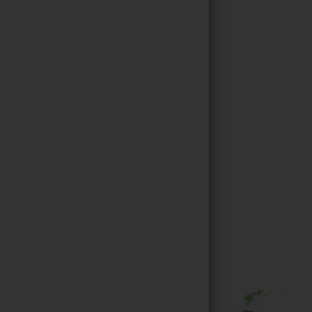
Gallerie
220
/ 264