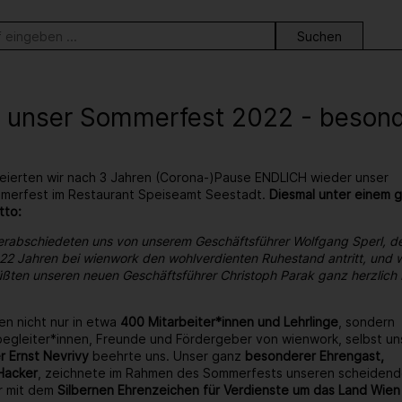
ortsuche
 unser Sommerfest 2022 - besonder
eierten wir nach 3 Jahren (Corona-)Pause ENDLICH wieder unser
ommerfest im Restaurant Speiseamt Seestadt.
Diesmal unter einem 
tto:
erabschiedeten uns von unserem Geschäftsführer Wolfgang Sperl, d
22 Jahren bei wienwork den wohlverdienten Ruhestand antritt, und w
ßten unseren neuen Geschäftsführer Christoph Parak ganz herzlich 
en nicht nur in etwa
400 Mitarbeiter*innen und Lehrlinge
, sondern
egleiter*innen, Freunde und Fördergeber von wienwork, selbst un
r Ernst Nevrivy
beehrte uns. Unser ganz
besonderer Ehrengast,
Hacker
, zeichnete im Rahmen des Sommerfests unseren scheiden
r mit dem
Silbernen Ehrenzeichen für Verdienste um das Land Wien