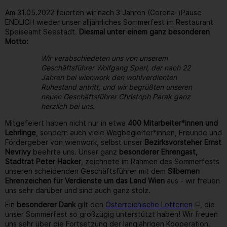
Am 31.05.2022 feierten wir nach 3 Jahren (Corona-)Pause
ENDLICH wieder unser alljährliches Sommerfest im Restaurant
Speiseamt Seestadt.
Diesmal unter einem ganz besonderen
Motto:
Wir verabschiedeten uns von unserem
Geschäftsführer Wolfgang Sperl, der nach 22
Jahren bei wienwork den wohlverdienten
Ruhestand antritt, und wir begrüßten unseren
neuen Geschäftsführer Christoph Parak ganz
herzlich bei uns.
Mitgefeiert haben nicht nur in etwa
400 Mitarbeiter*innen und
Lehrlinge
, sondern auch viele Wegbegleiter*innen, Freunde und
Fördergeber von wienwork, selbst unser
Bezirksvorsteher Ernst
Nevrivy
beehrte uns. Unser ganz
besonderer Ehrengast,
Stadtrat Peter Hacker
, zeichnete im Rahmen des Sommerfests
unseren scheidenden Geschäftsführer mit dem
Silbernen
Ehrenzeichen für Verdienste um das Land Wien
aus - wir freuen
uns sehr darüber und sind auch ganz stolz.
Ein
besonderer Dank
gilt den
Österreichische Lotterien
, die
unser Sommerfest so großzügig unterstützt haben! Wir freuen
uns sehr über die Fortsetzung der langjährigen Kooperation.