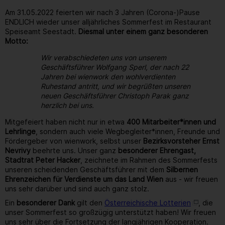
Am 31.05.2022 feierten wir nach 3 Jahren (Corona-)Pause
ENDLICH wieder unser alljährliches Sommerfest im Restaurant
Speiseamt Seestadt.
Diesmal unter einem ganz besonderen
Motto:
Wir verabschiedeten uns von unserem
Geschäftsführer Wolfgang Sperl, der nach 22
Jahren bei wienwork den wohlverdienten
Ruhestand antritt, und wir begrüßten unseren
neuen Geschäftsführer Christoph Parak ganz
herzlich bei uns.
Mitgefeiert haben nicht nur in etwa
400 Mitarbeiter*innen und
Lehrlinge
, sondern auch viele Wegbegleiter*innen, Freunde und
Fördergeber von wienwork, selbst unser
Bezirksvorsteher Ernst
Nevrivy
beehrte uns. Unser ganz
besonderer Ehrengast,
Stadtrat Peter Hacker
, zeichnete im Rahmen des Sommerfests
unseren scheidenden Geschäftsführer mit dem
Silbernen
Ehrenzeichen für Verdienste um das Land Wien
aus - wir freuen
uns sehr darüber und sind auch ganz stolz.
Ein
besonderer Dank
gilt den
Österreichische Lotterien
, die
unser Sommerfest so großzügig unterstützt haben! Wir freuen
uns sehr über die Fortsetzung der langjährigen Kooperation.