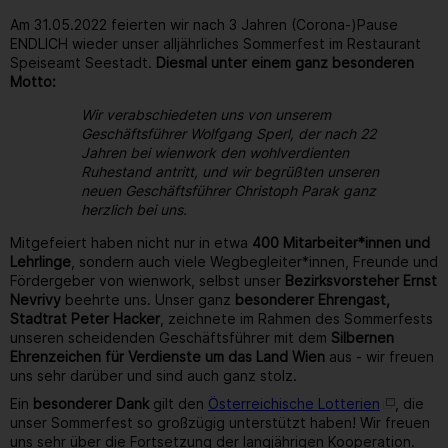
Am 31.05.2022 feierten wir nach 3 Jahren (Corona-)Pause
ENDLICH wieder unser alljährliches Sommerfest im Restaurant
Speiseamt Seestadt.
Diesmal unter einem ganz besonderen
Motto:
Wir verabschiedeten uns von unserem
Geschäftsführer Wolfgang Sperl, der nach 22
Jahren bei wienwork den wohlverdienten
Ruhestand antritt, und wir begrüßten unseren
neuen Geschäftsführer Christoph Parak ganz
herzlich bei uns.
Mitgefeiert haben nicht nur in etwa
400 Mitarbeiter*innen und
Lehrlinge
, sondern auch viele Wegbegleiter*innen, Freunde und
Fördergeber von wienwork, selbst unser
Bezirksvorsteher Ernst
Nevrivy
beehrte uns. Unser ganz
besonderer Ehrengast,
Stadtrat Peter Hacker
, zeichnete im Rahmen des Sommerfests
unseren scheidenden Geschäftsführer mit dem
Silbernen
Ehrenzeichen für Verdienste um das Land Wien
aus - wir freuen
uns sehr darüber und sind auch ganz stolz.
Ein
besonderer Dank
gilt den
Österreichische Lotterien
, die
unser Sommerfest so großzügig unterstützt haben! Wir freuen
uns sehr über die Fortsetzung der langjährigen Kooperation.