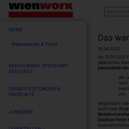
Barrierefreie
Stichw
SUCHE
Bedienung
der
Hauptnavigation
Webseite
NEWS
Das war
Impressionen & Fotos
03.06.2022
Am 31.05.2022 f
alljährliches S
RESTAURANT SPEISEAMT
besonderen Mo
SEESTADT
Wir v
nach 
DIENSTLEISTUNGEN &
begrü
uns.
PRODUKTE
Mitgefeiert hab
auch viele Wegb
JOBBÖRSE
Bezirksvorstehe
Stadtrat Peter 
Geschäftsführe