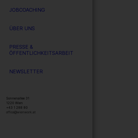
JOBCOACHING
ÜBER UNS
PRESSE &
ÖFFENTLICHKEITSARBEIT
NEWSLETTER
Sonnenallee 31
1220
Wien
+43 1 288 80
office@wienwork.at