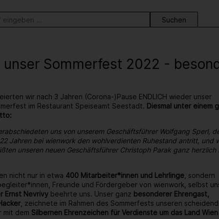
ortsuche
 unser Sommerfest 2022 - besonder
eierten wir nach 3 Jahren (Corona-)Pause ENDLICH wieder unser
ommerfest im Restaurant Speiseamt Seestadt.
Diesmal unter einem 
tto:
erabschiedeten uns von unserem Geschäftsführer Wolfgang Sperl, d
22 Jahren bei wienwork den wohlverdienten Ruhestand antritt, und w
ßten unseren neuen Geschäftsführer Christoph Parak ganz herzlich 
en nicht nur in etwa
400 Mitarbeiter*innen und Lehrlinge
, sondern
egleiter*innen, Freunde und Fördergeber von wienwork, selbst un
r Ernst Nevrivy
beehrte uns. Unser ganz
besonderer Ehrengast,
Hacker
, zeichnete im Rahmen des Sommerfests unseren scheiden
r mit dem
Silbernen Ehrenzeichen für Verdienste um das Land Wien