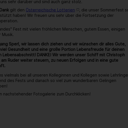
 uns sehr darüber und sind auch ganz stolz.
 Dank
gilt den
Österreichische Lotterien
, die unser Sommerfest s
stützt haben! Wir freuen uns sehr über die Fortsetzung der
operation.
wandes" Fest mit vielen fröhlichen Menschen, gutem Essen, einigen
r Musik.
ang Sperl, wir lassen dich ziehen und wir wünschen dir alles Gute,
viel Gesundheit und eine große Portion Lebensfreude für deinen
 Lebensabschnitt! DANKE! Wir werden unser Schiff mit Christoph
 am Ruder weiter steuern, zu neuen Erfolgen und in eine gute
ft.
s vielmals bei all unseren Kolleginnen und Kollegen sowie Lehrlinge
end des Fests und danach so viel zum wunderbaren Gelingen
ben!
n nachstehender Fotogalerie zum Durchklicken!