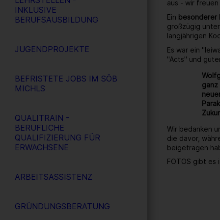
LEHRSTELLEN -
aus - wir freuen
INKLUSIVE
Ein
besonderer
BERUFSAUSBILDUNG
großzügig unter
langjährigen Ko
JUGENDPROJEKTE
Es war ein "lei
"Acts" und gute
Wolfg
BEFRISTETE JOBS IM SÖB
ganz 
MICHLS
neuen
Parak
Zukun
QUALITRAIN -
BERUFLICHE
Wir bedanken un
QUALIFIZIERUNG FÜR
die davor, währ
ERWACHSENE
beigetragen ha
FOTOS gibt es i
ARBEITSASSISTENZ
GRÜNDUNGSBERATUNG