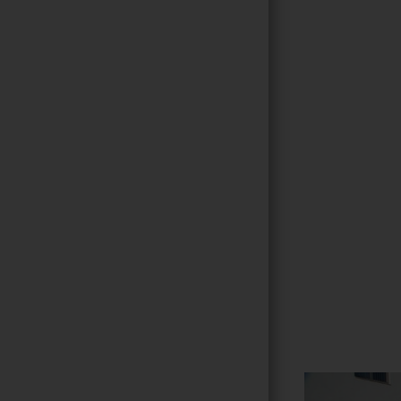
Gallerie
131
/ 264