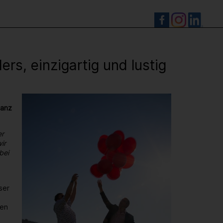
S
s, einzigartig und lustig
ganz
er
ir
bei
ser
den