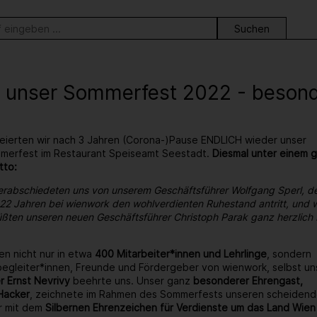
ortsuche
 unser Sommerfest 2022 - besonder
eierten wir nach 3 Jahren (Corona-)Pause ENDLICH wieder unser
ommerfest im Restaurant Speiseamt Seestadt.
Diesmal unter einem 
tto:
erabschiedeten uns von unserem Geschäftsführer Wolfgang Sperl, d
22 Jahren bei wienwork den wohlverdienten Ruhestand antritt, und w
ßten unseren neuen Geschäftsführer Christoph Parak ganz herzlich 
en nicht nur in etwa
400 Mitarbeiter*innen und Lehrlinge
, sondern
egleiter*innen, Freunde und Fördergeber von wienwork, selbst un
r Ernst Nevrivy
beehrte uns. Unser ganz
besonderer Ehrengast,
Hacker
, zeichnete im Rahmen des Sommerfests unseren scheiden
r mit dem
Silbernen Ehrenzeichen für Verdienste um das Land Wien