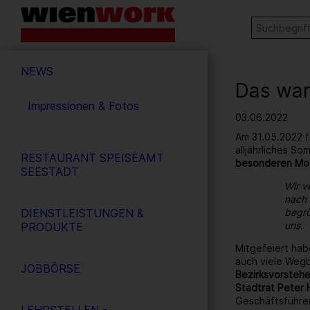
Barrierefreie
Stichw
SUCHE
Bedienung
der
Hauptnavigation
Webseite
NEWS
Das war
Impressionen & Fotos
03.06.2022
Am 31.05.2022 f
alljährliches S
RESTAURANT SPEISEAMT
besonderen Mo
SEESTADT
Wir v
nach 
DIENSTLEISTUNGEN &
begrü
uns.
PRODUKTE
Mitgefeiert hab
auch viele Wegb
JOBBÖRSE
Bezirksvorstehe
Stadtrat Peter 
Geschäftsführe