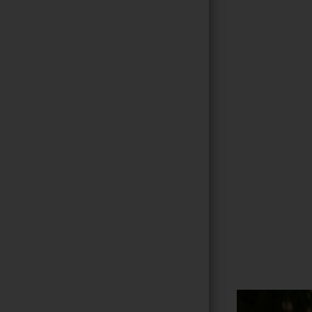
Gallerie
61
/ 264