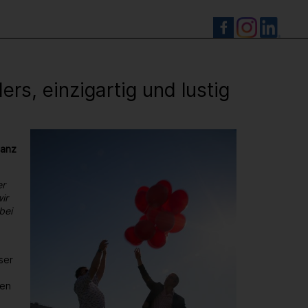
S
s, einzigartig und lustig
ganz
er
ir
bei
ser
den