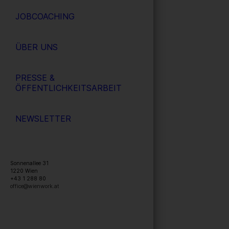
JOBCOACHING
ÜBER UNS
PRESSE &
ÖFFENTLICHKEITSARBEIT
NEWSLETTER
Sonnenallee 31
1220
Wien
+43 1 288 80
office@wienwork.at