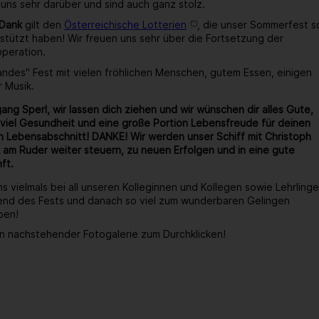
 uns sehr darüber und sind auch ganz stolz.
 Dank
gilt den
Österreichische Lotterien
, die unser Sommerfest s
stützt haben! Wir freuen uns sehr über die Fortsetzung der
operation.
wandes" Fest mit vielen fröhlichen Menschen, gutem Essen, einigen
r Musik.
ang Sperl, wir lassen dich ziehen und wir wünschen dir alles Gute,
viel Gesundheit und eine große Portion Lebensfreude für deinen
 Lebensabschnitt! DANKE! Wir werden unser Schiff mit Christoph
 am Ruder weiter steuern, zu neuen Erfolgen und in eine gute
ft.
s vielmals bei all unseren Kolleginnen und Kollegen sowie Lehrlinge
end des Fests und danach so viel zum wunderbaren Gelingen
ben!
n nachstehender Fotogalerie zum Durchklicken!