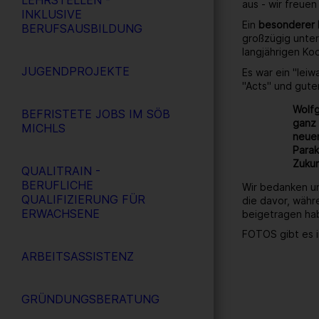
LEHRSTELLEN -
aus - wir freuen
INKLUSIVE
Ein
besonderer
BERUFSAUSBILDUNG
großzügig unter
langjährigen Ko
JUGENDPROJEKTE
Es war ein "lei
"Acts" und gute
Wolfg
BEFRISTETE JOBS IM SÖB
ganz 
MICHLS
neuen
Parak
Zukun
QUALITRAIN -
BERUFLICHE
Wir bedanken un
QUALIFIZIERUNG FÜR
die davor, währ
ERWACHSENE
beigetragen ha
FOTOS gibt es i
ARBEITSASSISTENZ
GRÜNDUNGSBERATUNG