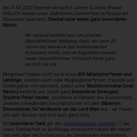
Am 31.05.2022 feierten wir nach 3 Jahren (Corona-)Pause
ENDLICH wieder unser alljährliches Sommerfest im Restaurant
Speiseamt Seestadt.
Diesmal unter einem ganz besonderen
Motto:
Wir verabschiedeten uns von unserem
Geschäftsführer Wolfgang Sperl, der nach 22
Jahren bei wienwork den wohlverdienten
Ruhestand antritt, und wir begrüßten unseren
neuen Geschäftsführer Christoph Parak ganz
herzlich bei uns.
Mitgefeiert haben nicht nur in etwa
400 Mitarbeiter*innen und
Lehrlinge
, sondern auch viele Wegbegleiter*innen, Freunde und
Fördergeber von wienwork, selbst unser
Bezirksvorsteher Ernst
Nevrivy
beehrte uns. Unser ganz
besonderer Ehrengast,
Stadtrat Peter Hacker
, zeichnete im Rahmen des Sommerfests
unseren scheidenden Geschäftsführer mit dem
Silbernen
Ehrenzeichen für Verdienste um das Land Wien
aus - wir freuen
uns sehr darüber und sind auch ganz stolz.
Ein
besonderer Dank
gilt den
Österreichische Lotterien
, die
unser Sommerfest so großzügig unterstützt haben! Wir freuen
uns sehr über die Fortsetzung der langjährigen Kooperation.