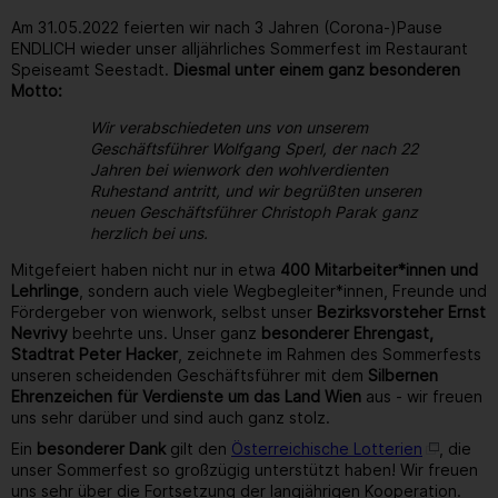
Am 31.05.2022 feierten wir nach 3 Jahren (Corona-)Pause
ENDLICH wieder unser alljährliches Sommerfest im Restaurant
Speiseamt Seestadt.
Diesmal unter einem ganz besonderen
Motto:
Wir verabschiedeten uns von unserem
Geschäftsführer Wolfgang Sperl, der nach 22
Jahren bei wienwork den wohlverdienten
Ruhestand antritt, und wir begrüßten unseren
neuen Geschäftsführer Christoph Parak ganz
herzlich bei uns.
Mitgefeiert haben nicht nur in etwa
400 Mitarbeiter*innen und
Lehrlinge
, sondern auch viele Wegbegleiter*innen, Freunde und
Fördergeber von wienwork, selbst unser
Bezirksvorsteher Ernst
Nevrivy
beehrte uns. Unser ganz
besonderer Ehrengast,
Stadtrat Peter Hacker
, zeichnete im Rahmen des Sommerfests
unseren scheidenden Geschäftsführer mit dem
Silbernen
Ehrenzeichen für Verdienste um das Land Wien
aus - wir freuen
uns sehr darüber und sind auch ganz stolz.
Ein
besonderer Dank
gilt den
Österreichische Lotterien
, die
unser Sommerfest so großzügig unterstützt haben! Wir freuen
uns sehr über die Fortsetzung der langjährigen Kooperation.