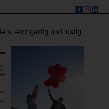
S
s, einzigartig und lustig
ganz
er
ir
bei
ser
den