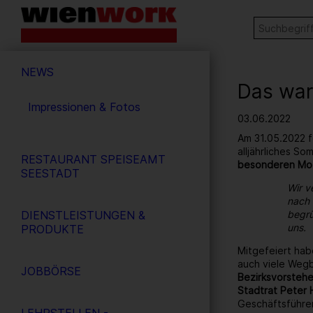
Barrierefreie
Stichw
SUCHE
Bedienung
der
Hauptnavigation
Webseite
NEWS
Das war
Impressionen & Fotos
03.06.2022
Am 31.05.2022 f
alljährliches S
RESTAURANT SPEISEAMT
besonderen Mo
SEESTADT
Wir v
nach 
DIENSTLEISTUNGEN &
begrü
uns.
PRODUKTE
Mitgefeiert hab
auch viele Wegb
JOBBÖRSE
Bezirksvorstehe
Stadtrat Peter 
Geschäftsführe