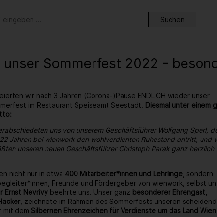
ortsuche
 unser Sommerfest 2022 - besonder
eierten wir nach 3 Jahren (Corona-)Pause ENDLICH wieder unser
ommerfest im Restaurant Speiseamt Seestadt.
Diesmal unter einem 
tto:
erabschiedeten uns von unserem Geschäftsführer Wolfgang Sperl, d
22 Jahren bei wienwork den wohlverdienten Ruhestand antritt, und w
ßten unseren neuen Geschäftsführer Christoph Parak ganz herzlich 
en nicht nur in etwa
400 Mitarbeiter*innen und Lehrlinge
, sondern
egleiter*innen, Freunde und Fördergeber von wienwork, selbst un
r Ernst Nevrivy
beehrte uns. Unser ganz
besonderer Ehrengast,
Hacker
, zeichnete im Rahmen des Sommerfests unseren scheiden
r mit dem
Silbernen Ehrenzeichen für Verdienste um das Land Wien