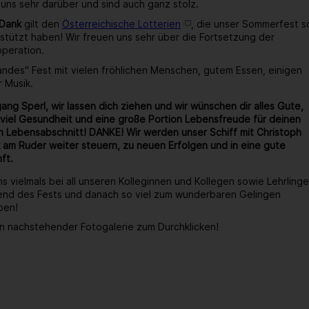
 uns sehr darüber und sind auch ganz stolz.
 Dank
gilt den
Österreichische Lotterien
, die unser Sommerfest s
stützt haben! Wir freuen uns sehr über die Fortsetzung der
operation.
wandes" Fest mit vielen fröhlichen Menschen, gutem Essen, einigen
r Musik.
ang Sperl, wir lassen dich ziehen und wir wünschen dir alles Gute,
viel Gesundheit und eine große Portion Lebensfreude für deinen
 Lebensabschnitt! DANKE! Wir werden unser Schiff mit Christoph
 am Ruder weiter steuern, zu neuen Erfolgen und in eine gute
ft.
s vielmals bei all unseren Kolleginnen und Kollegen sowie Lehrlinge
end des Fests und danach so viel zum wunderbaren Gelingen
ben!
n nachstehender Fotogalerie zum Durchklicken!