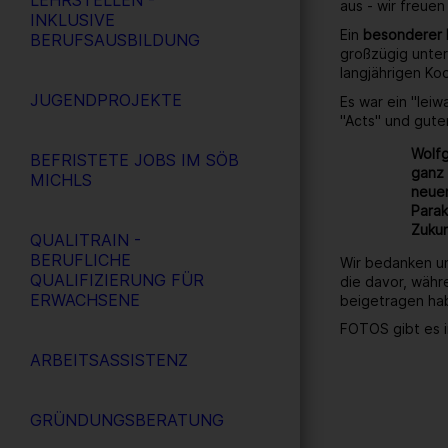
LEHRSTELLEN -
aus - wir freuen
INKLUSIVE
Ein
besonderer
BERUFSAUSBILDUNG
großzügig unter
langjährigen Ko
JUGENDPROJEKTE
Es war ein "lei
"Acts" und gute
Wolfg
BEFRISTETE JOBS IM SÖB
ganz 
MICHLS
neuen
Parak
Zukun
QUALITRAIN -
BERUFLICHE
Wir bedanken un
QUALIFIZIERUNG FÜR
die davor, währ
ERWACHSENE
beigetragen ha
FOTOS gibt es i
ARBEITSASSISTENZ
GRÜNDUNGSBERATUNG