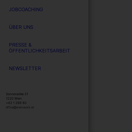
JOBCOACHING
ÜBER UNS
PRESSE &
ÖFFENTLICHKEITSARBEIT
NEWSLETTER
Sonnenallee 31
1220
Wien
+43 1 288 80
office@wienwork.at