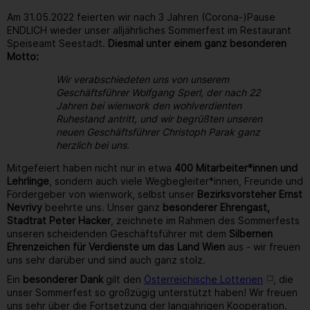
Am 31.05.2022 feierten wir nach 3 Jahren (Corona-)Pause
ENDLICH wieder unser alljährliches Sommerfest im Restaurant
Speiseamt Seestadt.
Diesmal unter einem ganz besonderen
Motto:
Wir verabschiedeten uns von unserem
Geschäftsführer Wolfgang Sperl, der nach 22
Jahren bei wienwork den wohlverdienten
Ruhestand antritt, und wir begrüßten unseren
neuen Geschäftsführer Christoph Parak ganz
herzlich bei uns.
Mitgefeiert haben nicht nur in etwa
400 Mitarbeiter*innen und
Lehrlinge
, sondern auch viele Wegbegleiter*innen, Freunde und
Fördergeber von wienwork, selbst unser
Bezirksvorsteher Ernst
Nevrivy
beehrte uns. Unser ganz
besonderer Ehrengast,
Stadtrat Peter Hacker
, zeichnete im Rahmen des Sommerfests
unseren scheidenden Geschäftsführer mit dem
Silbernen
Ehrenzeichen für Verdienste um das Land Wien
aus - wir freuen
uns sehr darüber und sind auch ganz stolz.
Ein
besonderer Dank
gilt den
Österreichische Lotterien
, die
unser Sommerfest so großzügig unterstützt haben! Wir freuen
uns sehr über die Fortsetzung der langjährigen Kooperation.